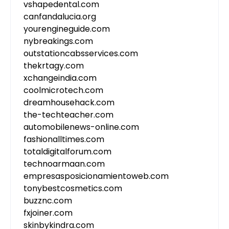
vshapedental.com
canfandalucia.org
yourengineguide.com
nybreakings.com
outstationcabsservices.com
thekrtagy.com
xchangeindia.com
coolmicrotech.com
dreamhousehack.com
the-techteacher.com
automobilenews-online.com
fashionalltimes.com
totaldigitalforum.com
technoarmaan.com
empresasposicionamientoweb.com
tonybestcosmetics.com
buzznc.com
fxjoiner.com
skinbykindra.com