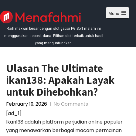
Skip
to
Menu
content
Open
main
menu
Raih maxwin besar dengan slot gacor PG Soft malam ini
menggunakan deposit dana. Pilihan slot terbaik untuk hasil
yang menguntungkan.
Ulasan The Ultimate
ikan138: Apakah Layak
untuk Dihebohkan?
February 19, 2026
|
No Comments
[ad_1]
Ikan138 adalah platform perjudian online populer
yang menawarkan berbagai macam permainan