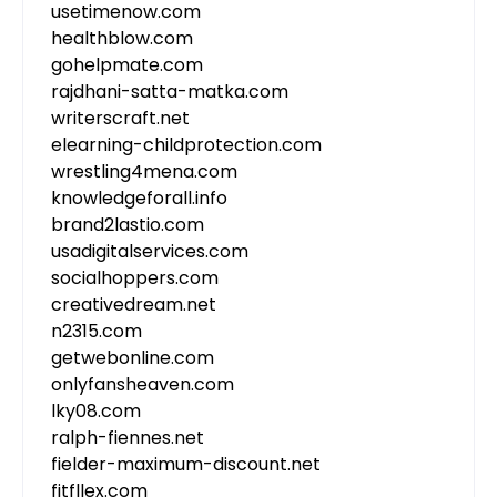
usetimenow.com
healthblow.com
gohelpmate.com
rajdhani-satta-matka.com
writerscraft.net
elearning-childprotection.com
wrestling4mena.com
knowledgeforall.info
brand2lastio.com
usadigitalservices.com
socialhoppers.com
creativedream.net
n2315.com
getwebonline.com
onlyfansheaven.com
lky08.com
ralph-fiennes.net
fielder-maximum-discount.net
fitfllex.com