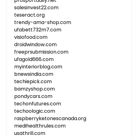
prosportdaily.net
salesinvest22.com
teseract.org
trendy-ama-shop.com
ufabett732m7.com
visiofood.com
droidwindow.com
freeprsubmission.com
ufagold666.com
myinteriorblog.com
bnewsindia.com
techiepick.com
bamzyshop.com
pondycars.com
techonfutures.com
techoologic.com
raspberryketonescanada.org
medihealthrules.com
usathrill.com