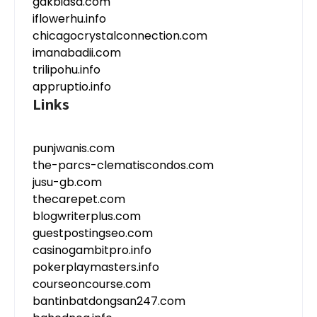
gakbiasa.com
iflowerhu.info
chicagocrystalconnection.com
imanabadii.com
trilipohu.info
appruptio.info
Links
punjwanis.com
the-parcs-clematiscondos.com
jusu-gb.com
thecarepet.com
blogwriterplus.com
guestpostingseo.com
casinogambitpro.info
pokerplaymasters.info
courseoncourse.com
bantinbatdongsan247.com