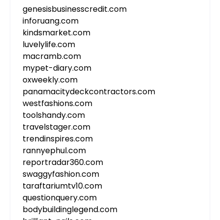
genesisbusinesscredit.com
inforuang.com
kindsmarket.com
luvelylife.com
macramb.com
mypet-diary.com
oxweekly.com
panamacitydeckcontractors.com
westfashions.com
toolshandy.com
travelstager.com
trendinspires.com
rannyephul.com
reportradar360.com
swaggyfashion.com
taraftariumtv10.com
questionquery.com
bodybuildinglegend.com