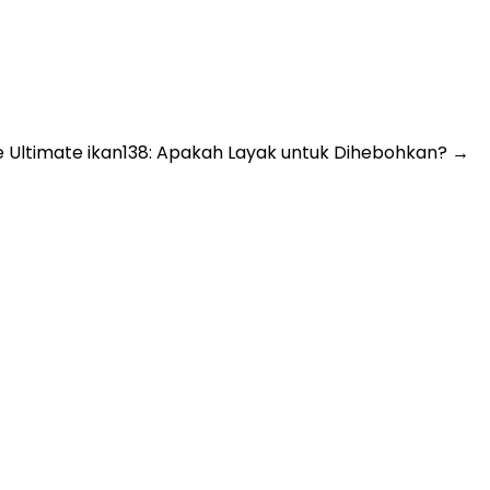
e Ultimate ikan138: Apakah Layak untuk Dihebohkan?
→