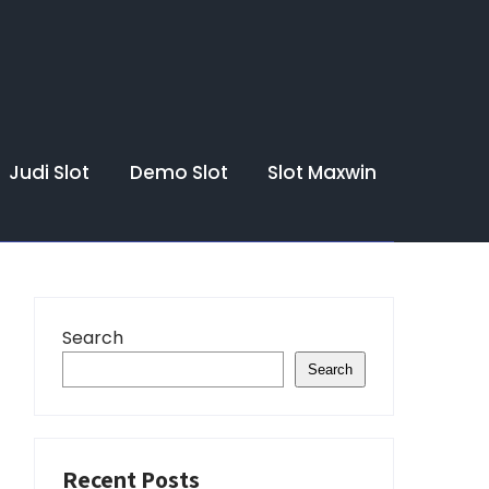
Judi Slot
Demo Slot
Slot Maxwin
Search
Search
Recent Posts