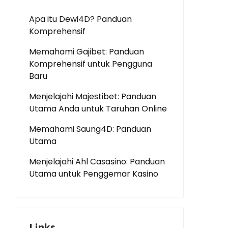
Apa itu Dewi4D? Panduan
Komprehensif
Memahami Gajibet: Panduan
Komprehensif untuk Pengguna
Baru
Menjelajahi Majestibet: Panduan
Utama Anda untuk Taruhan Online
Memahami Saung4D: Panduan
Utama
Menjelajahi Ahl Casasino: Panduan
Utama untuk Penggemar Kasino
Links