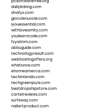
pcsoftwarefree.org
dailylinking.com
dnafyx.com
giocolenuvole.com
iyouessential.com
withloveamity.com
youlearncode.com
fxyatirim.com
abbuguide.com
technologyresult.com
webhostingoffers.org
whatszow.com
ehomeamerca.com
techintendo.com
techgreenpure.com
bestdropshipstore.com
cartelreviews.com
surfsway.com
nailartproduct.com