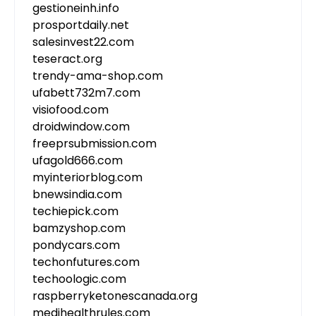
gestioneinh.info
prosportdaily.net
salesinvest22.com
teseract.org
trendy-ama-shop.com
ufabett732m7.com
visiofood.com
droidwindow.com
freeprsubmission.com
ufagold666.com
myinteriorblog.com
bnewsindia.com
techiepick.com
bamzyshop.com
pondycars.com
techonfutures.com
techoologic.com
raspberryketonescanada.org
medihealthrules.com