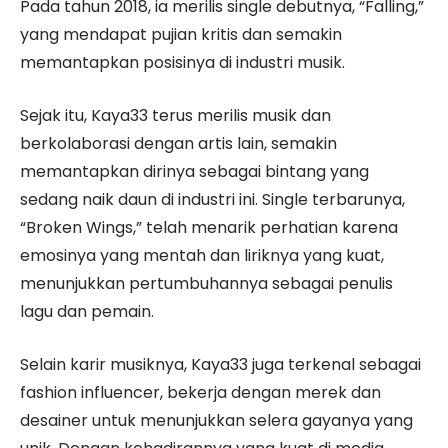
Pada tahun 2018, ia merilis single debutnya, “Falling,”
yang mendapat pujian kritis dan semakin
memantapkan posisinya di industri musik.
Sejak itu, Kaya33 terus merilis musik dan
berkolaborasi dengan artis lain, semakin
memantapkan dirinya sebagai bintang yang
sedang naik daun di industri ini. Single terbarunya,
“Broken Wings,” telah menarik perhatian karena
emosinya yang mentah dan liriknya yang kuat,
menunjukkan pertumbuhannya sebagai penulis
lagu dan pemain.
Selain karir musiknya, Kaya33 juga terkenal sebagai
fashion influencer, bekerja dengan merek dan
desainer untuk menunjukkan selera gayanya yang