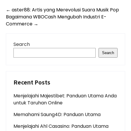
Post
←
aster88: Artis yang Merevolusi Suara Musik Pop
navigation
Bagaimana WBOCash Mengubah Industri E-
Commerce
→
Search
Search
Recent Posts
Menjelajahi Majestibet: Panduan Utama Anda
untuk Taruhan Online
Memahami Saung4D: Panduan Utama
Menjelajahi Ahl Casasino: Panduan Utama