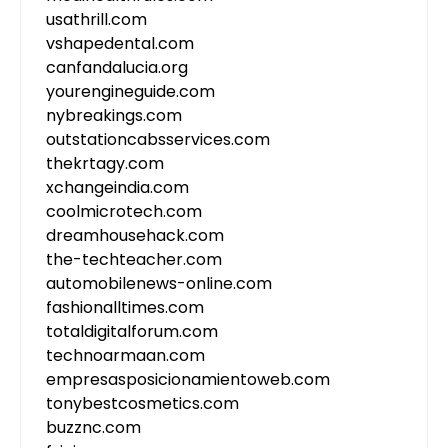
usathrill.com
vshapedental.com
canfandalucia.org
yourengineguide.com
nybreakings.com
outstationcabsservices.com
thekrtagy.com
xchangeindia.com
coolmicrotech.com
dreamhousehack.com
the-techteacher.com
automobilenews-online.com
fashionalltimes.com
totaldigitalforum.com
technoarmaan.com
empresasposicionamientoweb.com
tonybestcosmetics.com
buzznc.com