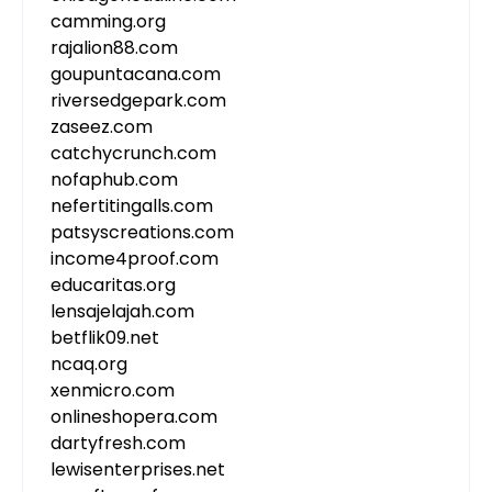
camming.org
rajalion88.com
goupuntacana.com
riversedgepark.com
zaseez.com
catchycrunch.com
nofaphub.com
nefertitingalls.com
patsyscreations.com
income4proof.com
educaritas.org
lensajelajah.com
betflik09.net
ncaq.org
xenmicro.com
onlineshopera.com
dartyfresh.com
lewisenterprises.net