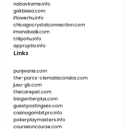
nabavkame.info
gakbiasa.com
iflowerhu.info
chicagocrystalconnection.com
imanabadii.com
trilipohu.info
appruptio.info
Links
punjwanis.com
the-parcs-clematiscondos.com
jusu-gb.com
thecarepet.com
blogwriterplus.com
guestpostingseo.com
casinogambitpro.info
pokerplaymasters.info
courseoncourse.com