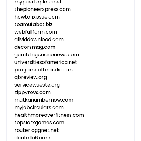
mypuertoplata.net
thepioneerxpress.com
howtofixissue.com
teamufabet.biz
webfullform.com
allviddownload.com
decorsmag.com
gamblingcasinonews.com
universitiesofamerica.net
progameofbrands.com
qbreview.org
servicewueste.org
zippyrevs.com
matkanumbernow.com
myjobcirculars.com
healthmoreoverfitness.com
topslotxgames.com
routerloggnet.net
dantella6.com