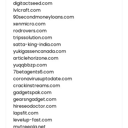
digitactseed.com
lvlcraft.com
90secondmoneyloans.com
xenmicro.com
rodrovers.com
tripssolution.com
satta-king-india.com
yukigassencanada.com
articlehorizone.com
yuqqbbzp.com
7betagents6.com
coronavirusuptodate.com
crackinstreams.com
gadgetspak.com
gearsngadget.com
hireseodoctor.com
lapsfit.com
levelup-fast.com
mytreepla.net