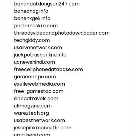
bantinbatdongsan247.com
bahednog.info
bahenxgek.info
pertamaskre.com
threadsvideoandphotodownloader.com
techgiddy.com
usalivenetwork.com
jackpotrushonline.info
ucnewshindi.com
freecellphonedatabase.com
gamersrope.com
exellewebmedia.com
free-gamestop.com
sinbadtravels.com
ukmagzine.com
wareztech.org
usabestnetwork.com
jessepinkmanoutfit.com
umailsend.com