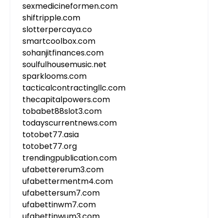
sexmedicineformen.com
shiftripple.com
slotterpercaya.co
smartcoolbox.com
sohanjitfinances.com
soulfulhousemusic.net
sparklooms.com
tacticalcontractingllc.com
thecapitalpowers.com
tobabet88slot3.com
todayscurrentnews.com
totobet77.asia
totobet77.org
trendingpublication.com
ufabettererum3.com
ufabettermentm4.com
ufabettersum7.com
ufabettinwm7.com
ufabettinwum3.com