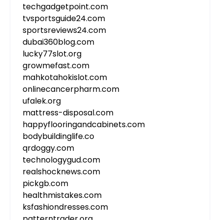
techgadgetpoint.com
tvsportsguide24.com
sportsreviews24.com
dubai360blog.com
lucky77slot.org
growmefast.com
mahkotahokislot.com
onlinecancerpharm.com
ufalek.org
mattress-disposal.com
happyflooringandcabinets.com
bodybuildinglife.co
qrdoggy.com
technologygud.com
realshocknews.com
pickgb.com
healthmistakes.com
ksfashiondresses.com
patterntrader.org