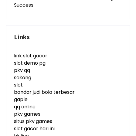
Success
Links
link slot gacor
slot demo pg
pkv qq
sakong
slot
bandar judi bola terbesar
gaple
qq online
pkv games
situs pkv games
slot gacor hari ini
hk live