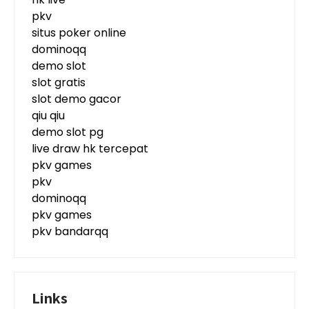
pkv
situs poker online
dominoqq
demo slot
slot gratis
slot demo gacor
qiu qiu
demo slot pg
live draw hk tercepat
pkv games
pkv
dominoqq
pkv games
pkv bandarqq
Links