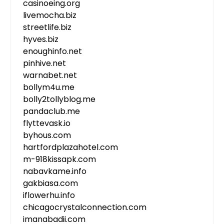
casinoeing.org
livemocha.biz
streetlife.biz
hyves.biz
enoughinfo.net
pinhive.net
warnabet.net
bollym4u.me
bolly2tollyblog.me
pandaclub.me
flyttevask.io
byhous.com
hartfordplazahotel.com
m-918kissapk.com
nabavkame.info
gakbiasa.com
iflowerhu.info
chicagocrystalconnection.com
imanabadii.com