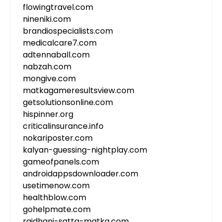
flowingtravel.com
nineniki.com
brandiospecialists.com
medicalcare7.com
adtennaball.com
nabzah.com
mongive.com
matkagameresultsview.com
getsolutionsonline.com
hispinner.org
criticalinsurance.info
nokariposter.com
kalyan-guessing-nightplay.com
gameofpanels.com
androidappsdownloader.com
usetimenow.com
healthblow.com
gohelpmate.com
rajdhani-satta-matka.com