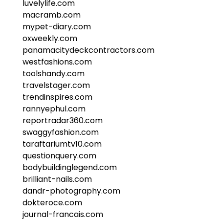
luvelylife.com
macramb.com
mypet-diary.com
oxweekly.com
panamacitydeckcontractors.com
westfashions.com
toolshandy.com
travelstager.com
trendinspires.com
rannyephul.com
reportradar360.com
swaggyfashion.com
taraftariumtv10.com
questionquery.com
bodybuildinglegend.com
brilliant-nails.com
dandr-photography.com
dokteroce.com
journal-francais.com