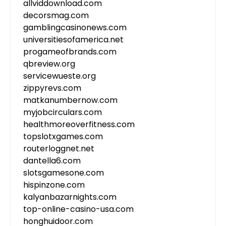
allviddownload.com
decorsmag.com
gamblingcasinonews.com
universitiesofamerica.net
progameofbrands.com
qbreview.org
servicewueste.org
zippyrevs.com
matkanumbernow.com
myjobcirculars.com
healthmoreoverfitness.com
topslotxgames.com
routerloggnet.net
dantella6.com
slotsgamesone.com
hispinzone.com
kalyanbazarnights.com
top-online-casino-usa.com
honghuidoor.com