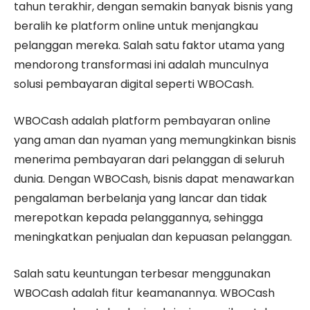
tahun terakhir, dengan semakin banyak bisnis yang
beralih ke platform online untuk menjangkau
pelanggan mereka. Salah satu faktor utama yang
mendorong transformasi ini adalah munculnya
solusi pembayaran digital seperti WBOCash.
WBOCash adalah platform pembayaran online
yang aman dan nyaman yang memungkinkan bisnis
menerima pembayaran dari pelanggan di seluruh
dunia. Dengan WBOCash, bisnis dapat menawarkan
pengalaman berbelanja yang lancar dan tidak
merepotkan kepada pelanggannya, sehingga
meningkatkan penjualan dan kepuasan pelanggan.
Salah satu keuntungan terbesar menggunakan
WBOCash adalah fitur keamanannya. WBOCash