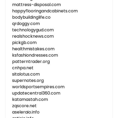
mattress-disposal.com
happyflooringandcabinets.com
bodybuildinglife.co
qrdoggy.com
technologygud.com
realshocknews.com
pickgb.com
healthmistakes.com
ksfashiondresses.com
patterntrader.org
cnhpa.net
sitalotus.com
supernotes.org
worldsportsempires.com
updatecentral360.com
katamastah.com
zqscore.net
aseleraio.info