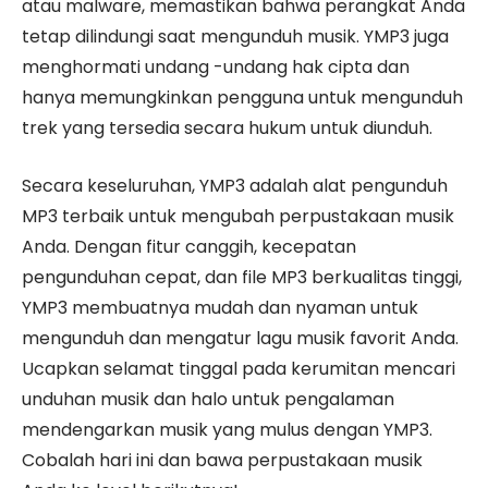
atau malware, memastikan bahwa perangkat Anda
tetap dilindungi saat mengunduh musik. YMP3 juga
menghormati undang -undang hak cipta dan
hanya memungkinkan pengguna untuk mengunduh
trek yang tersedia secara hukum untuk diunduh.
Secara keseluruhan, YMP3 adalah alat pengunduh
MP3 terbaik untuk mengubah perpustakaan musik
Anda. Dengan fitur canggih, kecepatan
pengunduhan cepat, dan file MP3 berkualitas tinggi,
YMP3 membuatnya mudah dan nyaman untuk
mengunduh dan mengatur lagu musik favorit Anda.
Ucapkan selamat tinggal pada kerumitan mencari
unduhan musik dan halo untuk pengalaman
mendengarkan musik yang mulus dengan YMP3.
Cobalah hari ini dan bawa perpustakaan musik