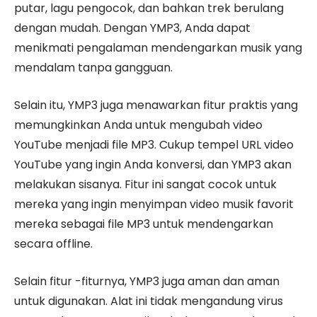
putar, lagu pengocok, dan bahkan trek berulang
dengan mudah. Dengan YMP3, Anda dapat
menikmati pengalaman mendengarkan musik yang
mendalam tanpa gangguan.
Selain itu, YMP3 juga menawarkan fitur praktis yang
memungkinkan Anda untuk mengubah video
YouTube menjadi file MP3. Cukup tempel URL video
YouTube yang ingin Anda konversi, dan YMP3 akan
melakukan sisanya. Fitur ini sangat cocok untuk
mereka yang ingin menyimpan video musik favorit
mereka sebagai file MP3 untuk mendengarkan
secara offline.
Selain fitur -fiturnya, YMP3 juga aman dan aman
untuk digunakan. Alat ini tidak mengandung virus