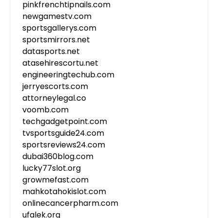
pinkfrenchtipnails.com
newgamestv.com
sportsgallerys.com
sportsmirrors.net
datasports.net
atasehirescortu.net
engineeringtechub.com
jerryescorts.com
attorneylegal.co
voomb.com
techgadgetpoint.com
tvsportsguide24.com
sportsreviews24.com
dubai360blog.com
lucky77slot.org
growmefast.com
mahkotahokislot.com
onlinecancerpharm.com
ufalek.org