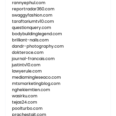
rannyephul.com
reportradar360.com
swaggyfashion.com
taraftariumtv10.com
questionquery.com
bodybuildinglegend.com
brilliant-nails.com
dandr-photography.com
dokteroce.com
journal-francais.com
justintv10.com
lawyerule.com
mediamingleseaco.com
mtsmarketingblog.com
nghekiemtien.com
wasirku.com
tejas24.com
poolturbo.com
prachestait.com