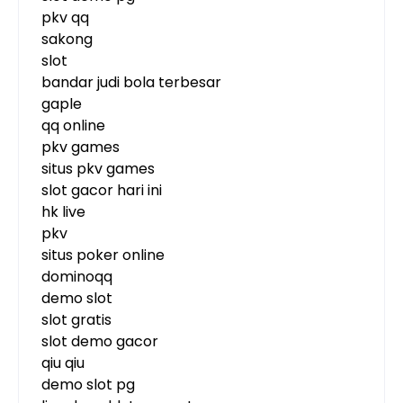
pkv qq
sakong
slot
bandar judi bola terbesar
gaple
qq online
pkv games
situs pkv games
slot gacor hari ini
hk live
pkv
situs poker online
dominoqq
demo slot
slot gratis
slot demo gacor
qiu qiu
demo slot pg