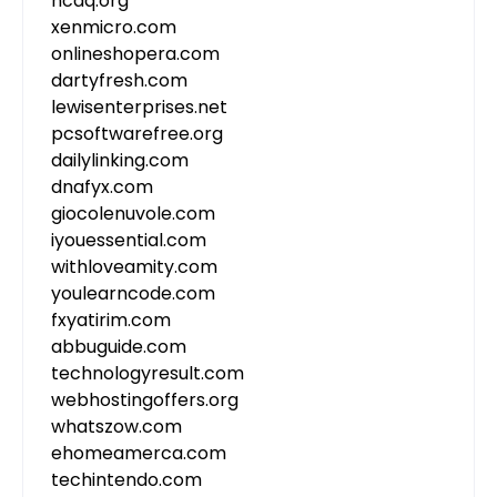
ncaq.org
xenmicro.com
onlineshopera.com
dartyfresh.com
lewisenterprises.net
pcsoftwarefree.org
dailylinking.com
dnafyx.com
giocolenuvole.com
iyouessential.com
withloveamity.com
youlearncode.com
fxyatirim.com
abbuguide.com
technologyresult.com
webhostingoffers.org
whatszow.com
ehomeamerca.com
techintendo.com