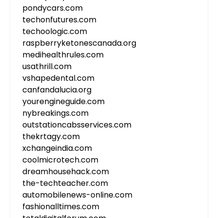
pondycars.com
techonfutures.com
techoologic.com
raspberryketonescanada.org
medihealthrules.com
usathrill.com
vshapedental.com
canfandalucia.org
yourengineguide.com
nybreakings.com
outstationcabsservices.com
thekrtagy.com
xchangeindia.com
coolmicrotech.com
dreamhousehack.com
the-techteacher.com
automobilenews-online.com
fashionalltimes.com