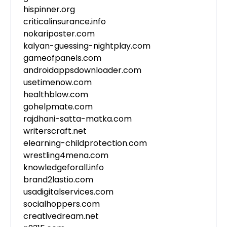
hispinner.org
criticalinsurance.info
nokariposter.com
kalyan-guessing-nightplay.com
gameofpanels.com
androidappsdownloader.com
usetimenow.com
healthblow.com
gohelpmate.com
rajdhani-satta-matka.com
writerscraft.net
elearning-childprotection.com
wrestling4mena.com
knowledgeforall.info
brand2lastio.com
usadigitalservices.com
socialhoppers.com
creativedream.net