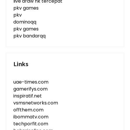
live draw hk tercepat
pkv games
pkv
dominoqq
pkv games
pkv bandarqq
Links
uae-times.com
gamerifys.com
inspiratif.net
vsmsnetworks.com
offthem.com
ibommatv.com
techporfit.com