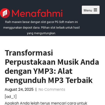
Skip
to
Menu
content
Open
main
menu
Raih maxwin besar dengan slot gacor PG Soft malam ini
menggunakan deposit dana. Pilihan slot terbaik untuk hasil
yang menguntungkan.
Transformasi
Perpustakaan Musik Anda
dengan YMP3: Alat
Pengunduh MP3 Terbaik
August 24, 2025
|
No Comments
[ad_1]
Apakah Anda lelah terus mencari cara untuk