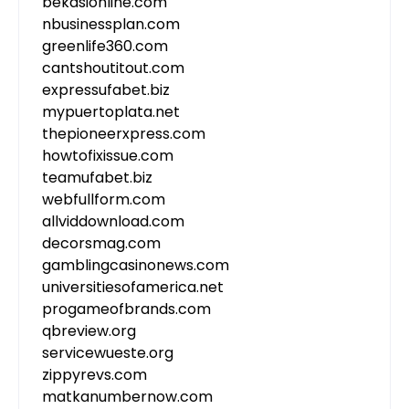
bekasionline.com
nbusinessplan.com
greenlife360.com
cantshoutitout.com
expressufabet.biz
mypuertoplata.net
thepioneerxpress.com
howtofixissue.com
teamufabet.biz
webfullform.com
allviddownload.com
decorsmag.com
gamblingcasinonews.com
universitiesofamerica.net
progameofbrands.com
qbreview.org
servicewueste.org
zippyrevs.com
matkanumbernow.com