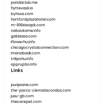
pandaclub.me
flyttevask.io
byhous.com
hartfordplazahotel.com
m-918kissapk.com
nabavkame.info
gakbiasa.com
iflowerhu.info
chicagocrystalconnection.com
imanabadii.com
trilipohu.info
appruptio.info
Links
punjwanis.com
the-parcs-clematiscondos.com
jusu-gb.com
thecarepet.com