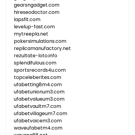
gearsngadget.com
hireseodoctor.com
lapsfit.com
levelup-fast.com
mytreepla.net
pokersimulations.com
replicamanufactory.net
rezultate-loto.info
splendifulous.com
sportsrecords4u.com
topceleberites.com
ufabetting8m4.com
ufabetunionum3.com
ufabetvalueum3.com
ufabetvaultm7.com
ufabetvillageum7.com
ufabetvoicem3.com
waveufabetm4.com