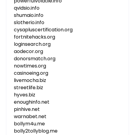
powerfulvolatile.info
qvidsio.info
shumaio.info
slotherio.info
cysapluscertification.org
fortnitehacks.org
loginsearch.org
aodecor.org
donorsmatch.org
nowtimes.org
casinoeing.org
livemocha.biz
streetlife.biz
hyves.biz
enoughinfo.net
pinhive.net
warnabet.net
bollym4u.me
bolly2tollyblog.me