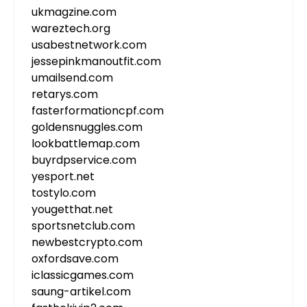
ukmagzine.com
wareztech.org
usabestnetwork.com
jessepinkmanoutfit.com
umailsend.com
retarys.com
fasterformationcpf.com
goldensnuggles.com
lookbattlemap.com
buyrdpservice.com
yesport.net
tostylo.com
yougetthat.net
sportsnetclub.com
newbestcrypto.com
oxfordsave.com
iclassicgames.com
saung-artikel.com