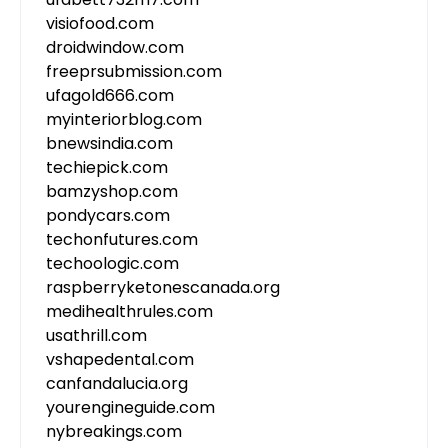
visiofood.com
droidwindow.com
freeprsubmission.com
ufagold666.com
myinteriorblog.com
bnewsindia.com
techiepick.com
bamzyshop.com
pondycars.com
techonfutures.com
techoologic.com
raspberryketonescanada.org
medihealthrules.com
usathrill.com
vshapedental.com
canfandalucia.org
yourengineguide.com
nybreakings.com