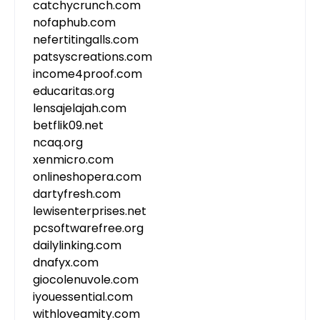
catchycrunch.com
nofaphub.com
nefertitingalls.com
patsyscreations.com
income4proof.com
educaritas.org
lensajelajah.com
betflik09.net
ncaq.org
xenmicro.com
onlineshopera.com
dartyfresh.com
lewisenterprises.net
pcsoftwarefree.org
dailylinking.com
dnafyx.com
giocolenuvole.com
iyouessential.com
withloveamity.com