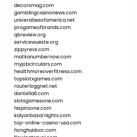
decorsmag.com
gamblingcasinonews.com
universitiesofamerica.net
progameofbrands.com
qbreview.org
servicewueste.org
zippyrevs.com
matkanumbernow.com
myjobcirculars.com
healthmoreoverfitness.com
topslotxgames.com
routerloggnet.net
dantella6.com
slotsgamesone.com
hispinzone.com
kalyanbazarnights.com
top-online-casino-usa.com
honghuidoor.com