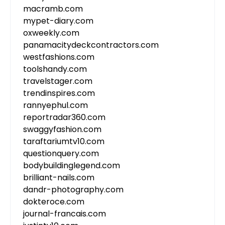
macramb.com
mypet-diary.com
oxweekly.com
panamacitydeckcontractors.com
westfashions.com
toolshandy.com
travelstager.com
trendinspires.com
rannyephul.com
reportradar360.com
swaggyfashion.com
taraftariumtv10.com
questionquery.com
bodybuildinglegend.com
brilliant-nails.com
dandr-photography.com
dokteroce.com
journal-francais.com