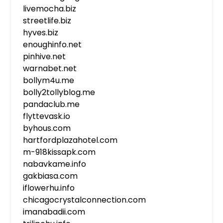
livemocha.biz
streetlife.biz
hyves.biz
enoughinfo.net
pinhive.net
warnabet.net
bollym4u.me
bolly2tollyblog.me
pandaclub.me
flyttevask.io
byhous.com
hartfordplazahotel.com
m-918kissapk.com
nabavkame.info
gakbiasa.com
iflowerhu.info
chicagocrystalconnection.com
imanabadii.com