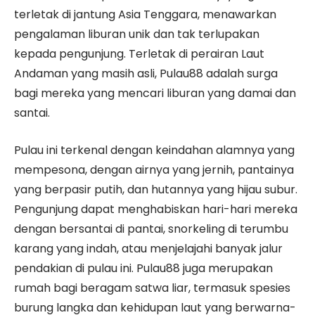
terletak di jantung Asia Tenggara, menawarkan
pengalaman liburan unik dan tak terlupakan
kepada pengunjung. Terletak di perairan Laut
Andaman yang masih asli, Pulau88 adalah surga
bagi mereka yang mencari liburan yang damai dan
santai.
Pulau ini terkenal dengan keindahan alamnya yang
mempesona, dengan airnya yang jernih, pantainya
yang berpasir putih, dan hutannya yang hijau subur.
Pengunjung dapat menghabiskan hari-hari mereka
dengan bersantai di pantai, snorkeling di terumbu
karang yang indah, atau menjelajahi banyak jalur
pendakian di pulau ini. Pulau88 juga merupakan
rumah bagi beragam satwa liar, termasuk spesies
burung langka dan kehidupan laut yang berwarna-