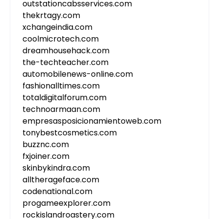
outstationcabsservices.com
thekrtagy.com
xchangeindia.com
coolmicrotech.com
dreamhousehack.com
the-techteacher.com
automobilenews-online.com
fashionalltimes.com
totaldigitalforum.com
technoarmaan.com
empresasposicionamientoweb.com
tonybestcosmetics.com
buzznc.com
fxjoiner.com
skinbykindra.com
alltherageface.com
codenational.com
progameexplorer.com
rockislandroastery.com