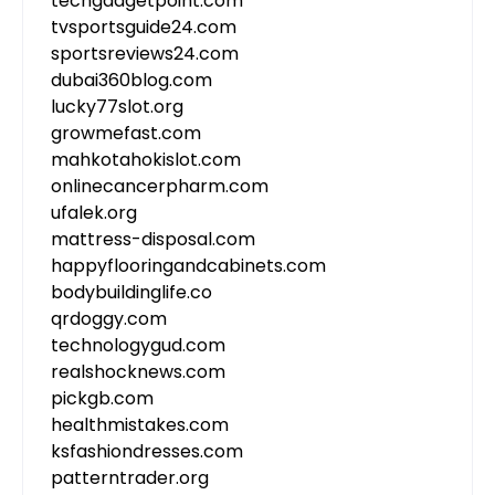
techgadgetpoint.com
tvsportsguide24.com
sportsreviews24.com
dubai360blog.com
lucky77slot.org
growmefast.com
mahkotahokislot.com
onlinecancerpharm.com
ufalek.org
mattress-disposal.com
happyflooringandcabinets.com
bodybuildinglife.co
qrdoggy.com
technologygud.com
realshocknews.com
pickgb.com
healthmistakes.com
ksfashiondresses.com
patterntrader.org