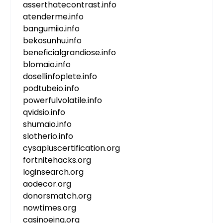
asserthatecontrast.info
atenderme.info
bangumiio.info
bekosunhu.info
beneficialgrandiose.info
blomaio.info
dosellinfoplete.info
podtubeio.info
powerfulvolatile.info
qvidsio.info
shumaio.info
slotherio.info
cysapluscertification.org
fortnitehacks.org
loginsearch.org
aodecor.org
donorsmatch.org
nowtimes.org
casinoeing.org