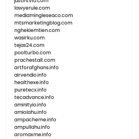
justintv10.com
lawyerule.com
mediamingleseaco.com
mtsmarketingblog.com
nghekiemtien.com
wasirku.com
tejas24.com
poolturbo.com
prachestait.com
artforafghans.info
airvendio.info
healthexe.info
puretecx.info
tecadvance.info
aminityio.info
amiolahu.info
ampacheme.info
ampullahu.info
aromaxme.info