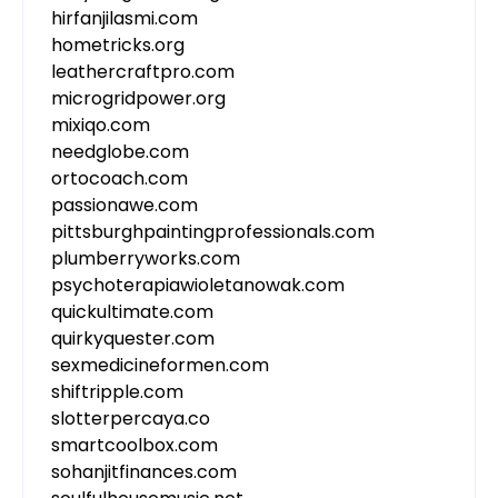
hirfanjilasmi.com
hometricks.org
leathercraftpro.com
microgridpower.org
mixiqo.com
needglobe.com
ortocoach.com
passionawe.com
pittsburghpaintingprofessionals.com
plumberryworks.com
psychoterapiawioletanowak.com
quickultimate.com
quirkyquester.com
sexmedicineformen.com
shiftripple.com
slotterpercaya.co
smartcoolbox.com
sohanjitfinances.com