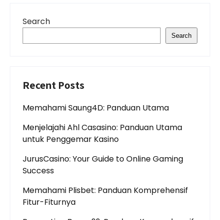
Search
Search
Recent Posts
Memahami Saung4D: Panduan Utama
Menjelajahi Ahl Casasino: Panduan Utama
untuk Penggemar Kasino
JurusCasino: Your Guide to Online Gaming
Success
Memahami Plisbet: Panduan Komprehensif
Fitur-Fiturnya