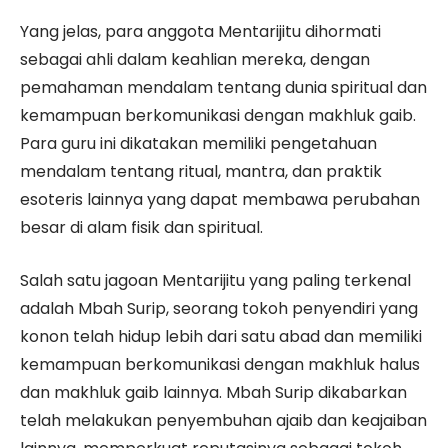
Yang jelas, para anggota Mentarijitu dihormati
sebagai ahli dalam keahlian mereka, dengan
pemahaman mendalam tentang dunia spiritual dan
kemampuan berkomunikasi dengan makhluk gaib.
Para guru ini dikatakan memiliki pengetahuan
mendalam tentang ritual, mantra, dan praktik
esoteris lainnya yang dapat membawa perubahan
besar di alam fisik dan spiritual.
Salah satu jagoan Mentarijitu yang paling terkenal
adalah Mbah Surip, seorang tokoh penyendiri yang
konon telah hidup lebih dari satu abad dan memiliki
kemampuan berkomunikasi dengan makhluk halus
dan makhluk gaib lainnya. Mbah Surip dikabarkan
telah melakukan penyembuhan ajaib dan keajaiban