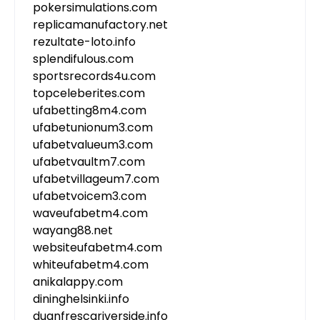
pokersimulations.com
replicamanufactory.net
rezultate-loto.info
splendifulous.com
sportsrecords4u.com
topceleberites.com
ufabetting8m4.com
ufabetunionum3.com
ufabetvalueum3.com
ufabetvaultm7.com
ufabetvillageum7.com
ufabetvoicem3.com
waveufabetm4.com
wayang88.net
websiteufabetm4.com
whiteufabetm4.com
anikalappy.com
dininghelsinki.info
duanfrescariverside.info