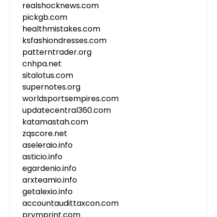
realshocknews.com
pickgb.com
healthmistakes.com
ksfashiondresses.com
patterntrader.org
cnhpa.net
sitalotus.com
supernotes.org
worldsportsempires.com
updatecentral360.com
katamastah.com
zqscore.net
aseleraio.info
asticio.info
egardenio.info
arxteamio.info
getalexio.info
accountaudittaxcon.com
prymprint.com