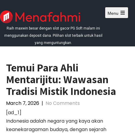
Skip
to
Menu
content
Open
main
menu
Raih maxwin besar dengan slot gacor PG Soft malam ini
menggunakan deposit dana. Pilihan slot terbaik untuk hasil
yang menguntungkan.
Temui Para Ahli
Mentarijitu: Wawasan
Tradisi Mistik Indonesia
March 7, 2026
|
No Comments
[ad_1]
Indonesia adalah negara yang kaya akan
keanekaragaman budaya, dengan sejarah