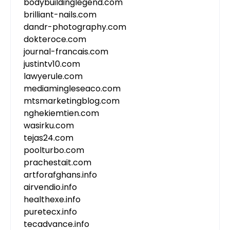
bodybuildinglegend.com
brilliant-nails.com
dandr-photography.com
dokteroce.com
journal-francais.com
justintv10.com
lawyerule.com
mediamingleseaco.com
mtsmarketingblog.com
nghekiemtien.com
wasirku.com
tejas24.com
poolturbo.com
prachestait.com
artforafghans.info
airvendio.info
healthexe.info
puretecx.info
tecadvance.info