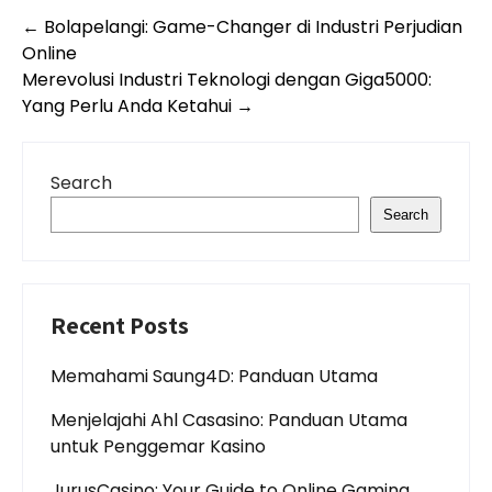
Post
←
Bolapelangi: Game-Changer di Industri Perjudian
navigation
Online
Merevolusi Industri Teknologi dengan Giga5000:
Yang Perlu Anda Ketahui
→
Search
Search
Recent Posts
Memahami Saung4D: Panduan Utama
Menjelajahi Ahl Casasino: Panduan Utama
untuk Penggemar Kasino
JurusCasino: Your Guide to Online Gaming