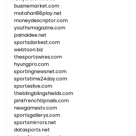
businemarket.com
matahari88play.net
moneydescriptor.com
youthsmagazine.com
painaidee.net
sportsdarkest.com
webtoon.biz
thesportswires.com
hyungpro.com
sportingnewsnet.com
sportstime24day.com
sporteslive.com
theblingblingshields.com
pinkfrenchtipnails.com
newgamestv.com
sportsgallerys.com
sportsmirrors.net
datasports.net