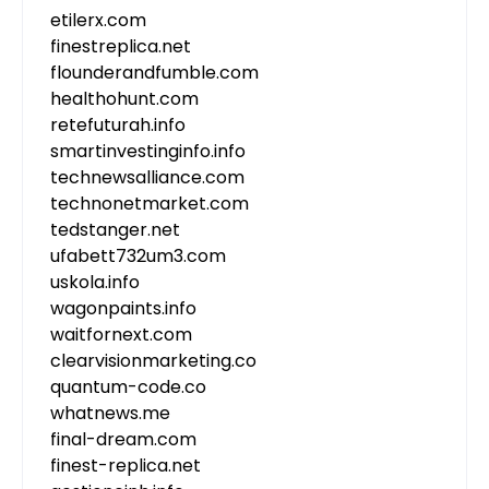
etilerx.com
finestreplica.net
flounderandfumble.com
healthohunt.com
retefuturah.info
smartinvestinginfo.info
technewsalliance.com
technonetmarket.com
tedstanger.net
ufabett732um3.com
uskola.info
wagonpaints.info
waitfornext.com
clearvisionmarketing.co
quantum-code.co
whatnews.me
final-dream.com
finest-replica.net