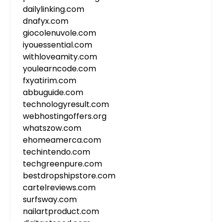
dailylinking.com
dnafyx.com
giocolenuvole.com
iyouessential.com
withloveamity.com
youlearncode.com
fxyatirim.com
abbuguide.com
technologyresult.com
webhostingoffers.org
whatszow.com
ehomeamerca.com
techintendo.com
techgreenpure.com
bestdropshipstore.com
cartelreviews.com
surfsway.com
nailartproduct.com