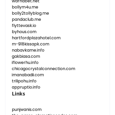
warnabet.net
bollym4u.me
bolly2tollyblog.me
pandaclub.me
flyttevask.io
byhous.com
hartfordplazahotel.com
m-918kissapk.com
nabavkame.info
gakbiasa.com
iflowerhu.info
chicagocrystalconnection.com
imanabadii.com
trilipohu.info
appruptio.info
Links
punjwanis.com