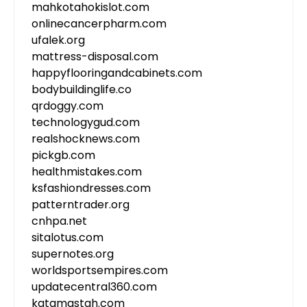
mahkotahokislot.com
onlinecancerpharm.com
ufalek.org
mattress-disposal.com
happyflooringandcabinets.com
bodybuildinglife.co
qrdoggy.com
technologygud.com
realshocknews.com
pickgb.com
healthmistakes.com
ksfashiondresses.com
patterntrader.org
cnhpa.net
sitalotus.com
supernotes.org
worldsportsempires.com
updatecentral360.com
katamastah.com