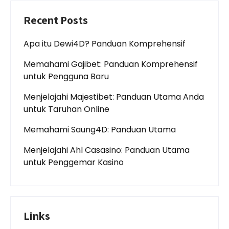
Recent Posts
Apa itu Dewi4D? Panduan Komprehensif
Memahami Gajibet: Panduan Komprehensif
untuk Pengguna Baru
Menjelajahi Majestibet: Panduan Utama Anda
untuk Taruhan Online
Memahami Saung4D: Panduan Utama
Menjelajahi Ahl Casasino: Panduan Utama
untuk Penggemar Kasino
Links