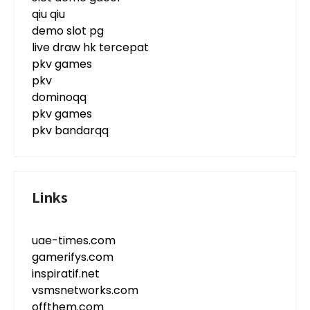
qiu qiu
demo slot pg
live draw hk tercepat
pkv games
pkv
dominoqq
pkv games
pkv bandarqq
Links
uae-times.com
gamerifys.com
inspiratif.net
vsmsnetworks.com
offthem.com