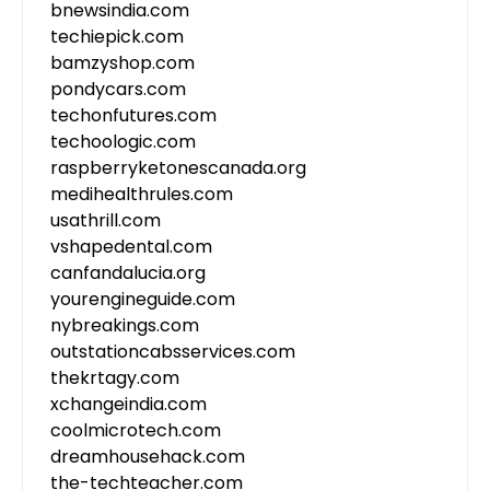
bnewsindia.com
techiepick.com
bamzyshop.com
pondycars.com
techonfutures.com
techoologic.com
raspberryketonescanada.org
medihealthrules.com
usathrill.com
vshapedental.com
canfandalucia.org
yourengineguide.com
nybreakings.com
outstationcabsservices.com
thekrtagy.com
xchangeindia.com
coolmicrotech.com
dreamhousehack.com
the-techteacher.com