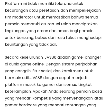
Platform ini tidak memiliki toleransi untuk
kecurangan atau peretasan, dan mempekerjakan
tim moderator untuk memastikan bahwa semua
pemain mematuhi aturan. Ini telah menciptakan
lingkungan yang aman dan aman bagi pemain
untuk bersaing, bebas dari rasa takut menghadapi
keuntungan yang tidak adil.
Secara keseluruhan, JVS88 adalah game-changer
di dunia game online. Dengan sistem perjodohan
yang canggih, fitur sosial, dan komitmen untuk
bermain adil, JVS88 dengan cepat menjadi
platform masuk ke gamer dari semua tingkat
keterampilan. Apakah Anda seorang pemain biasa
yang mencari kompetisi yang menyenangkan, atau
gamer hardcore yang mencari tantangan yang