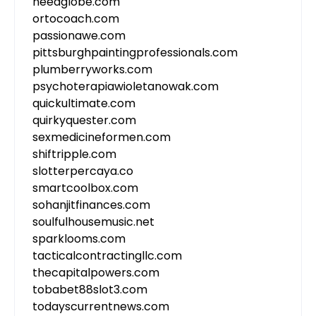
needglobe.com
ortocoach.com
passionawe.com
pittsburghpaintingprofessionals.com
plumberryworks.com
psychoterapiawioletanowak.com
quickultimate.com
quirkyquester.com
sexmedicineformen.com
shiftripple.com
slotterpercaya.co
smartcoolbox.com
sohanjitfinances.com
soulfulhousemusic.net
sparklooms.com
tacticalcontractingllc.com
thecapitalpowers.com
tobabet88slot3.com
todayscurrentnews.com