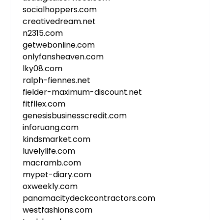
socialhoppers.com
creativedream.net
n2315.com
getwebonline.com
onlyfansheaven.com
lky08.com
ralph-fiennes.net
fielder-maximum-discount.net
fitfllex.com
genesisbusinesscredit.com
inforuang.com
kindsmarket.com
luvelylife.com
macramb.com
mypet-diary.com
oxweekly.com
panamacitydeckcontractors.com
westfashions.com