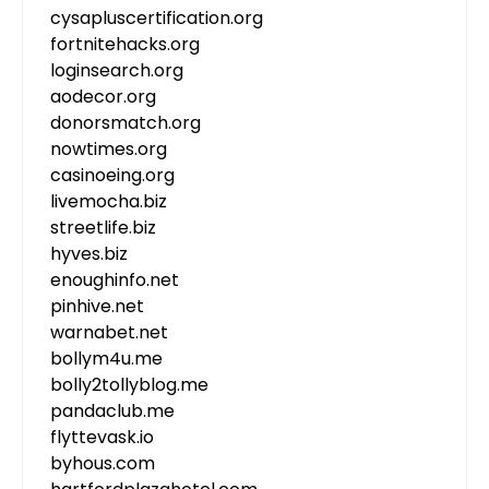
cysapluscertification.org
fortnitehacks.org
loginsearch.org
aodecor.org
donorsmatch.org
nowtimes.org
casinoeing.org
livemocha.biz
streetlife.biz
hyves.biz
enoughinfo.net
pinhive.net
warnabet.net
bollym4u.me
bolly2tollyblog.me
pandaclub.me
flyttevask.io
byhous.com