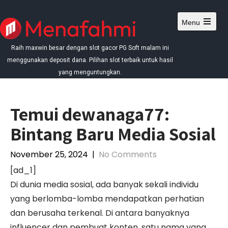
Skip
to
Menu
content
Open
main
menu
Raih maxwin besar dengan slot gacor PG Soft malam ini
menggunakan deposit dana. Pilihan slot terbaik untuk hasil
yang menguntungkan.
Temui dewanaga77:
Bintang Baru Media Sosial
November 25, 2024
|
No Comments
[ad_1]
Di dunia media sosial, ada banyak sekali individu
yang berlomba-lomba mendapatkan perhatian
dan berusaha terkenal. Di antara banyaknya
influencer dan pembuat konten, satu nama yang