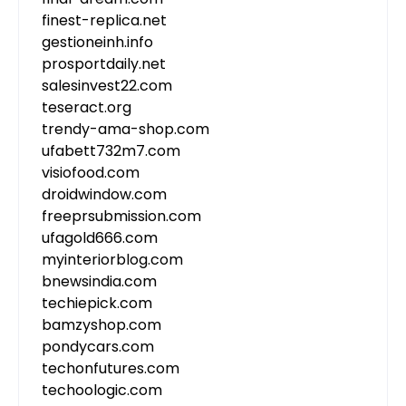
finest-replica.net
gestioneinh.info
prosportdaily.net
salesinvest22.com
teseract.org
trendy-ama-shop.com
ufabett732m7.com
visiofood.com
droidwindow.com
freeprsubmission.com
ufagold666.com
myinteriorblog.com
bnewsindia.com
techiepick.com
bamzyshop.com
pondycars.com
techonfutures.com
techoologic.com