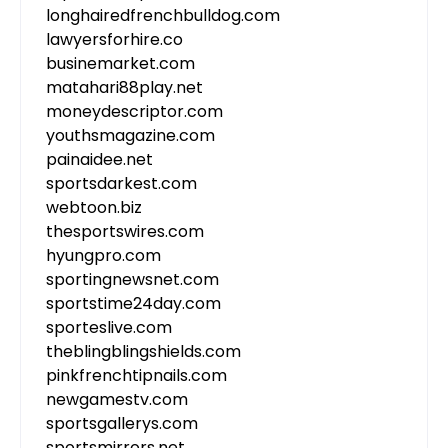
longhairedfrenchbulldog.com
lawyersforhire.co
businemarket.com
matahari88play.net
moneydescriptor.com
youthsmagazine.com
painaidee.net
sportsdarkest.com
webtoon.biz
thesportswires.com
hyungpro.com
sportingnewsnet.com
sportstime24day.com
sporteslive.com
theblingblingshields.com
pinkfrenchtipnails.com
newgamestv.com
sportsgallerys.com
sportsmirrors.net