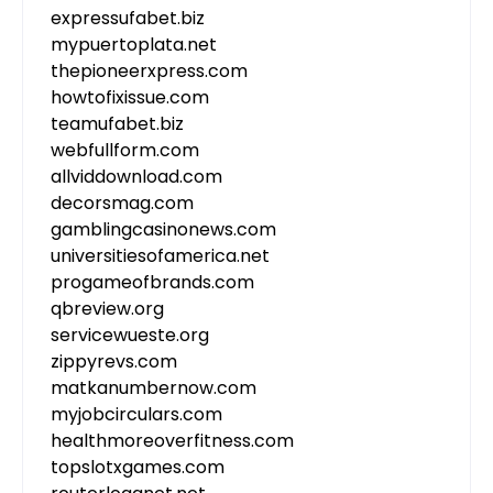
expressufabet.biz
mypuertoplata.net
thepioneerxpress.com
howtofixissue.com
teamufabet.biz
webfullform.com
allviddownload.com
decorsmag.com
gamblingcasinonews.com
universitiesofamerica.net
progameofbrands.com
qbreview.org
servicewueste.org
zippyrevs.com
matkanumbernow.com
myjobcirculars.com
healthmoreoverfitness.com
topslotxgames.com