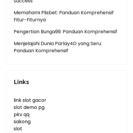
Success
Memahami Plisbet: Panduan Komprehensif
Fitur-Fiturnya
Pengertian Bunga99: Panduan Komprehensif
Menjelajahi Dunia Parlay4D yang Seru:
Panduan Komprehensif
Links
link slot gacor
slot demo pg
pkv qq
sakong
slot