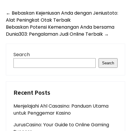
Post
←
Bebaskan Kejeniusan Anda dengan Jeniustoto:
navigation
Alat Peningkat Otak Terbaik
Bebaskan Potensi Kemenangan Anda bersama
Dunia303: Pengalaman Judi Online Terbaik
→
Search
Search
Recent Posts
Menjelajahi Ahl Casasino: Panduan Utama
untuk Penggemar Kasino
JurusCasino: Your Guide to Online Gaming