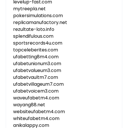
levelup-fast.com
mytreepla.net
pokersimulations.com
replicamanufactory.net
rezultate-loto.info
splendifulous.com
sportsrecords4u.com
topceleberites.com
ufabetting8m4.com
ufabetunionum3.com
ufabetvalueum3.com
ufabetvaultm7.com
ufabetvillageum7.com
ufabetvoicem3.com
waveufabetm4.com
wayang88.net
websiteufabetm4.com
whiteufabetm4.com
anikalappy.com