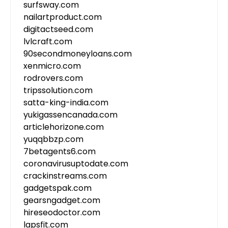
surfsway.com
nailartproduct.com
digitactseed.com
lvlcraft.com
90secondmoneyloans.com
xenmicro.com
rodrovers.com
tripssolution.com
satta-king-india.com
yukigassencanada.com
articlehorizone.com
yuqqbbzp.com
7betagents6.com
coronavirusuptodate.com
crackinstreams.com
gadgetspak.com
gearsngadget.com
hireseodoctor.com
lapsfit.com