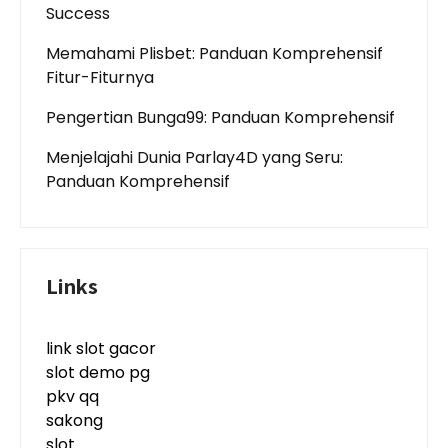
Success
Memahami Plisbet: Panduan Komprehensif
Fitur-Fiturnya
Pengertian Bunga99: Panduan Komprehensif
Menjelajahi Dunia Parlay4D yang Seru:
Panduan Komprehensif
Links
link slot gacor
slot demo pg
pkv qq
sakong
slot