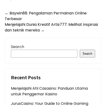
Post
←
Baywin88: Pengalaman Permainan Online
navigation
Terbesar
Menjelajahi Dunia Kreatif Artis777: Melihat inspirasi
dan teknik mereka
→
Search
Search
Recent Posts
Menjelajahi Ahl Casasino: Panduan Utama
untuk Penggemar Kasino
JurusCasino: Your Guide to Online Gaming