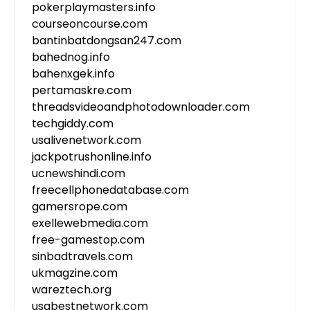
pokerplaymasters.info
courseoncourse.com
bantinbatdongsan247.com
bahednog.info
bahenxgek.info
pertamaskre.com
threadsvideoandphotodownloader.com
techgiddy.com
usalivenetwork.com
jackpotrushonline.info
ucnewshindi.com
freecellphonedatabase.com
gamersrope.com
exellewebmedia.com
free-gamestop.com
sinbadtravels.com
ukmagzine.com
wareztech.org
usabestnetwork.com