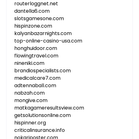
routerloggnet.net
dantella6.com
slotsgamesone.com
hispinzone.com
kalyanbazarnights.com
top-online-casino-usa.com
honghuidoor.com
flowingtravel.com
nineniki.com
brandiospecialists.com
medicalcare7.com
adtennaball.com
nabzah.com
mongive.com
matkagameresultsview.com
getsolutionsonline.com
hispinner.org
criticalinsurance.info
nokariposter.com