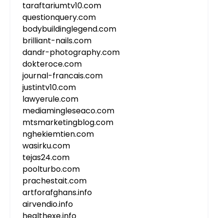
taraftariumtv10.com
questionquery.com
bodybuildinglegend.com
brilliant-nails.com
dandr-photography.com
dokteroce.com
journal-francais.com
justintv10.com
lawyerule.com
mediamingleseaco.com
mtsmarketingblog.com
nghekiemtien.com
wasirku.com
tejas24.com
poolturbo.com
prachestait.com
artforafghans.info
airvendio.info
healthexe.info