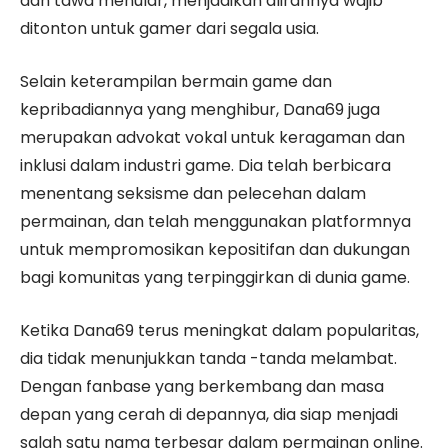
dan tawa menular, menjadikan alirannya wajib
ditonton untuk gamer dari segala usia.
Selain keterampilan bermain game dan
kepribadiannya yang menghibur, Dana69 juga
merupakan advokat vokal untuk keragaman dan
inklusi dalam industri game. Dia telah berbicara
menentang seksisme dan pelecehan dalam
permainan, dan telah menggunakan platformnya
untuk mempromosikan kepositifan dan dukungan
bagi komunitas yang terpinggirkan di dunia game.
Ketika Dana69 terus meningkat dalam popularitas,
dia tidak menunjukkan tanda -tanda melambat.
Dengan fanbase yang berkembang dan masa
depan yang cerah di depannya, dia siap menjadi
salah satu nama terbesar dalam permainan online.