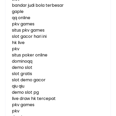
bandar judi bola terbesar
gaple
qq online
pkv games
situs pkv games
slot gacor hari ini
hk live
pkv
situs poker online
dominoqq
demo slot
slot gratis
slot demo gacor
qiu qiu
demo slot pg
live draw hk tercepat
pkv games
pkv