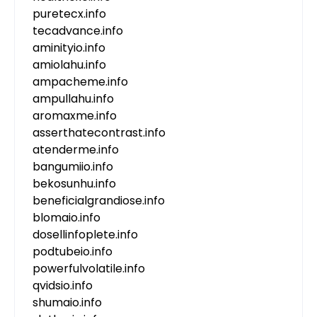
puretecx.info
tecadvance.info
aminityio.info
amiolahu.info
ampacheme.info
ampullahu.info
aromaxme.info
asserthatecontrast.info
atenderme.info
bangumiio.info
bekosunhu.info
beneficialgrandiose.info
blomaio.info
dosellinfoplete.info
podtubeio.info
powerfulvolatile.info
qvidsio.info
shumaio.info