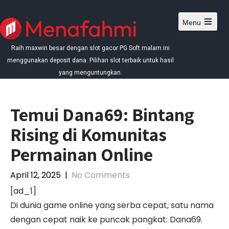
Skip
to
Menu
content
Open
main
menu
Raih maxwin besar dengan slot gacor PG Soft malam ini
menggunakan deposit dana. Pilihan slot terbaik untuk hasil
yang menguntungkan.
Temui Dana69: Bintang
Rising di Komunitas
Permainan Online
April 12, 2025
|
No Comments
[ad_1]
Di dunia game online yang serba cepat, satu nama
dengan cepat naik ke puncak pangkat: Dana69.