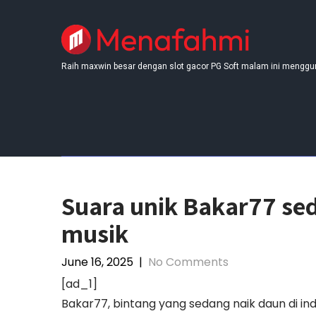
Skip
to
content
Raih maxwin besar dengan slot gacor PG Soft malam ini mengguna
Suara unik Bakar77 se
musik
June 16, 2025
|
No Comments
[ad_1]
Bakar77, bintang yang sedang naik daun di i