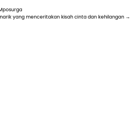
 Mposurga
narik yang menceritakan kisah cinta dan kehilangan
→