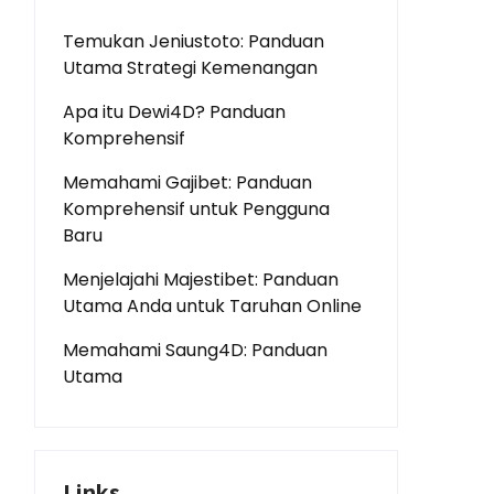
Temukan Jeniustoto: Panduan
Utama Strategi Kemenangan
Apa itu Dewi4D? Panduan
Komprehensif
Memahami Gajibet: Panduan
Komprehensif untuk Pengguna
Baru
Menjelajahi Majestibet: Panduan
Utama Anda untuk Taruhan Online
Memahami Saung4D: Panduan
Utama
Links