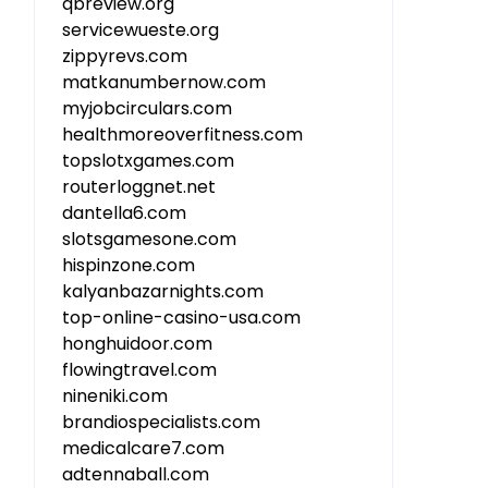
qbreview.org
servicewueste.org
zippyrevs.com
matkanumbernow.com
myjobcirculars.com
healthmoreoverfitness.com
topslotxgames.com
routerloggnet.net
dantella6.com
slotsgamesone.com
hispinzone.com
kalyanbazarnights.com
top-online-casino-usa.com
honghuidoor.com
flowingtravel.com
nineniki.com
brandiospecialists.com
medicalcare7.com
adtennaball.com