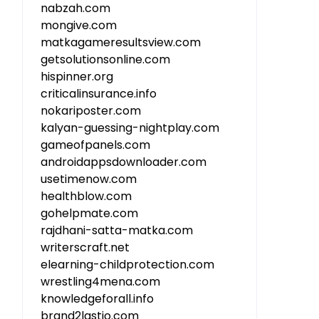
nabzah.com
mongive.com
matkagameresultsview.com
getsolutionsonline.com
hispinner.org
criticalinsurance.info
nokariposter.com
kalyan-guessing-nightplay.com
gameofpanels.com
androidappsdownloader.com
usetimenow.com
healthblow.com
gohelpmate.com
rajdhani-satta-matka.com
writerscraft.net
elearning-childprotection.com
wrestling4mena.com
knowledgeforall.info
brand2lastio.com