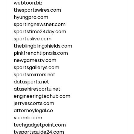
webtoon.biz
thesportswires.com
hyungpro.com
sportingnewsnet.com
sportstime24day.com
sporteslive.com
theblingblingshields.com
pinkfrenchtipnails.com
newgamestv.com
sportsgallerys.com
sportsmirrors.net
datasports.net
atasehirescortu.net
engineeringtechub.com
jerryescorts.com
attorneylegal.co
voomb.com
techgadgetpoint.com
tvsportsguide24.com