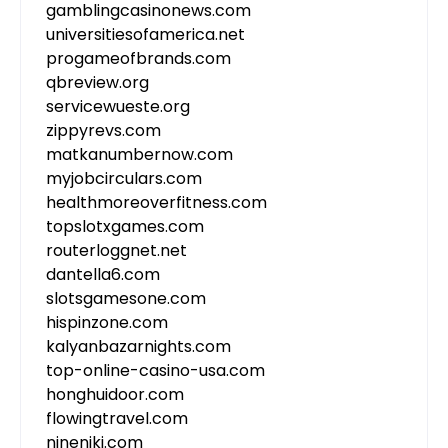
gamblingcasinonews.com
universitiesofamerica.net
progameofbrands.com
qbreview.org
servicewueste.org
zippyrevs.com
matkanumbernow.com
myjobcirculars.com
healthmoreoverfitness.com
topslotxgames.com
routerloggnet.net
dantella6.com
slotsgamesone.com
hispinzone.com
kalyanbazarnights.com
top-online-casino-usa.com
honghuidoor.com
flowingtravel.com
nineniki.com