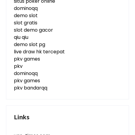
situs poker online
dominoqq
demo slot
slot gratis
slot demo gacor
qiu qiu
demo slot pg
live draw hk tercepat
pkv games
pkv
dominoqq
pkv games
pkv bandarqq
Links