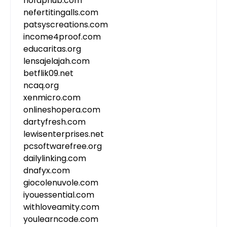
nofaphub.com
nefertitingalls.com
patsyscreations.com
income4proof.com
educaritas.org
lensajelajah.com
betflik09.net
ncaq.org
xenmicro.com
onlineshopera.com
dartyfresh.com
lewisenterprises.net
pcsoftwarefree.org
dailylinking.com
dnafyx.com
giocolenuvole.com
iyouessential.com
withloveamity.com
youlearncode.com