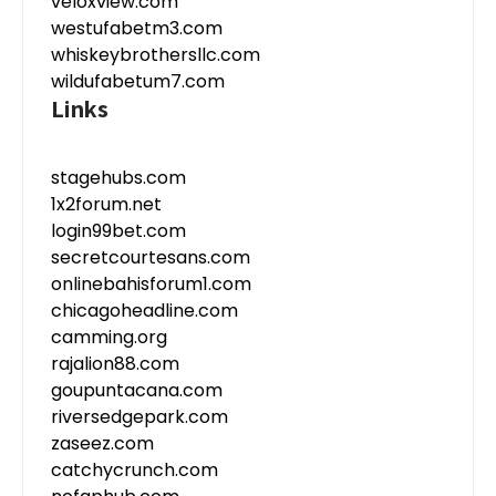
veloxview.com
westufabetm3.com
whiskeybrothersllc.com
wildufabetum7.com
Links
stagehubs.com
1x2forum.net
login99bet.com
secretcourtesans.com
onlinebahisforum1.com
chicagoheadline.com
camming.org
rajalion88.com
goupuntacana.com
riversedgepark.com
zaseez.com
catchycrunch.com