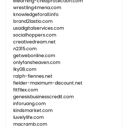
elearning-childprotection.com
wrestling4mena.com
knowledgeforall.info
brand2lastio.com
usadigitalservices.com
socialhoppers.com
creativedream.net
n2315.com
getwebonline.com
onlyfansheaven.com
lky08.com
ralph-fiennes.net
fielder-maximum-discount.net
fitfllex.com
genesisbusinesscredit.com
inforuang.com
kindsmarket.com
luvelylife.com
macramb.com