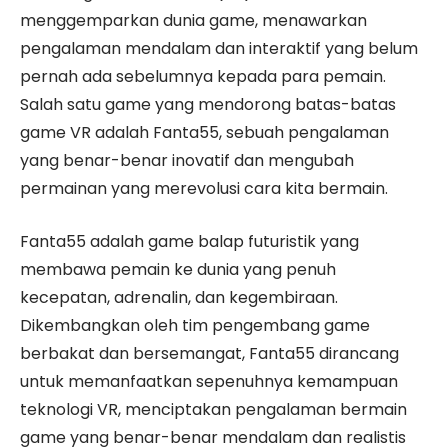
menggemparkan dunia game, menawarkan
pengalaman mendalam dan interaktif yang belum
pernah ada sebelumnya kepada para pemain.
Salah satu game yang mendorong batas-batas
game VR adalah Fanta55, sebuah pengalaman
yang benar-benar inovatif dan mengubah
permainan yang merevolusi cara kita bermain.
Fanta55 adalah game balap futuristik yang
membawa pemain ke dunia yang penuh
kecepatan, adrenalin, dan kegembiraan.
Dikembangkan oleh tim pengembang game
berbakat dan bersemangat, Fanta55 dirancang
untuk memanfaatkan sepenuhnya kemampuan
teknologi VR, menciptakan pengalaman bermain
game yang benar-benar mendalam dan realistis