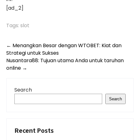
[ad_2]
Tags:
slot
Post
←
Menangkan Besar dengan WTOBET: Kiat dan
navigation
Strategi untuk Sukses
Nusantara88: Tujuan utama Anda untuk taruhan
online
→
Search
Search
Recent Posts