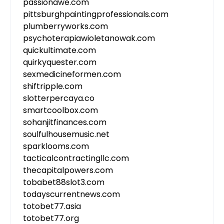
passionawe.com
pittsburghpaintingprofessionals.com
plumberryworks.com
psychoterapiawioletanowak.com
quickultimate.com
quirkyquester.com
sexmedicineformen.com
shiftripple.com
slotterpercaya.co
smartcoolbox.com
sohanjitfinances.com
soulfulhousemusic.net
sparklooms.com
tacticalcontractingllc.com
thecapitalpowers.com
tobabet88slot3.com
todayscurrentnews.com
totobet77.asia
totobet77.org