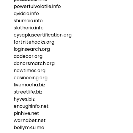
powerfulvolatile.info
qvidsio.info
shumaio.info
slotherio.info
cysapluscertification.org
fortnitehacks.org
loginsearch.org
aodecor.org
donorsmatch.org
nowtimes.org
casinoeing.org
livemocha.biz
streetlife.biz
hyves.biz
enoughinfo.net
pinhive.net
warnabet.net
bollym4u.me