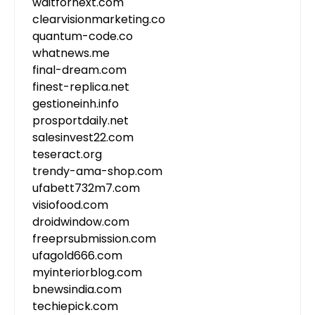
waitfornext.com
clearvisionmarketing.co
quantum-code.co
whatnews.me
final-dream.com
finest-replica.net
gestioneinh.info
prosportdaily.net
salesinvest22.com
teseract.org
trendy-ama-shop.com
ufabett732m7.com
visiofood.com
droidwindow.com
freeprsubmission.com
ufagold666.com
myinteriorblog.com
bnewsindia.com
techiepick.com