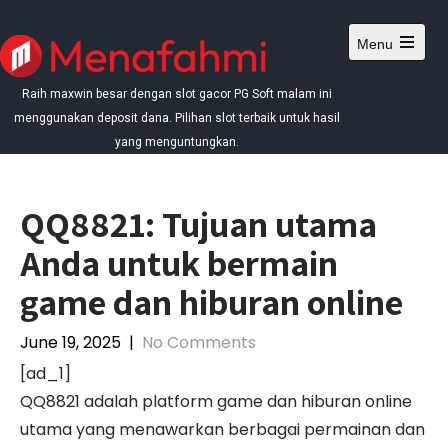
Skip
to
Menu
content
Open
main
menu
Raih maxwin besar dengan slot gacor PG Soft malam ini
menggunakan deposit dana. Pilihan slot terbaik untuk hasil
yang menguntungkan.
QQ8821: Tujuan utama
Anda untuk bermain
game dan hiburan online
June 19, 2025
|
No Comments
[ad_1]
QQ8821 adalah platform game dan hiburan online
utama yang menawarkan berbagai permainan dan