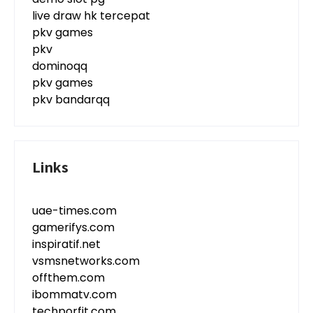
live draw hk tercepat
pkv games
pkv
dominoqq
pkv games
pkv bandarqq
Links
uae-times.com
gamerifys.com
inspiratif.net
vsmsnetworks.com
offthem.com
ibommatv.com
techporfit.com