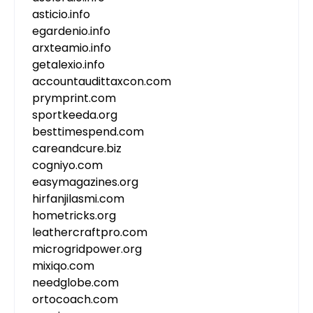
asticio.info
egardenio.info
arxteamio.info
getalexio.info
accountaudittaxcon.com
prymprint.com
sportkeeda.org
besttimespend.com
careandcure.biz
cogniyo.com
easymagazines.org
hirfanjilasmi.com
hometricks.org
leathercraftpro.com
microgridpower.org
mixiqo.com
needglobe.com
ortocoach.com