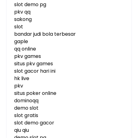
slot demo pg
pkv qq
sakong
slot
bandar judi bola terbesar
gaple
qq online
pkv games
situs pkv games
slot gacor hari ini
hk live
pkv
situs poker online
dominoqq
demo slot
slot gratis
slot demo gacor
qiu qiu
demo slot pg