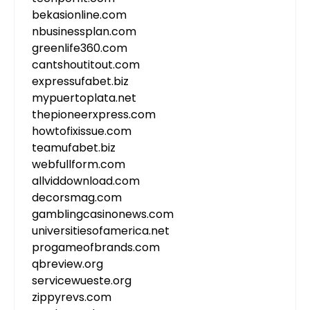
bekasionline.com
nbusinessplan.com
greenlife360.com
cantshoutitout.com
expressufabet.biz
mypuertoplata.net
thepioneerxpress.com
howtofixissue.com
teamufabet.biz
webfullform.com
allviddownload.com
decorsmag.com
gamblingcasinonews.com
universitiesofamerica.net
progameofbrands.com
qbreview.org
servicewueste.org
zippyrevs.com