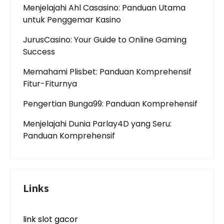
Menjelajahi Ahl Casasino: Panduan Utama
untuk Penggemar Kasino
JurusCasino: Your Guide to Online Gaming
Success
Memahami Plisbet: Panduan Komprehensif
Fitur-Fiturnya
Pengertian Bunga99: Panduan Komprehensif
Menjelajahi Dunia Parlay4D yang Seru:
Panduan Komprehensif
Links
link slot gacor