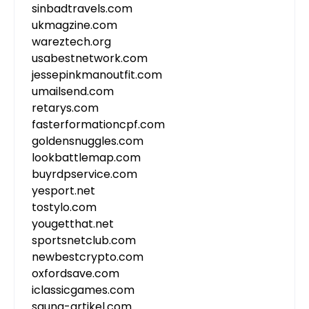
sinbadtravels.com
ukmagzine.com
wareztech.org
usabestnetwork.com
jessepinkmanoutfit.com
umailsend.com
retarys.com
fasterformationcpf.com
goldensnuggles.com
lookbattlemap.com
buyrdpservice.com
yesport.net
tostylo.com
yougetthat.net
sportsnetclub.com
newbestcrypto.com
oxfordsave.com
iclassicgames.com
saung-artikel.com