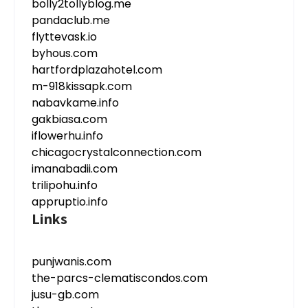
bolly2tollyblog.me
pandaclub.me
flyttevask.io
byhous.com
hartfordplazahotel.com
m-918kissapk.com
nabavkame.info
gakbiasa.com
iflowerhu.info
chicagocrystalconnection.com
imanabadii.com
trilipohu.info
appruptio.info
Links
punjwanis.com
the-parcs-clematiscondos.com
jusu-gb.com