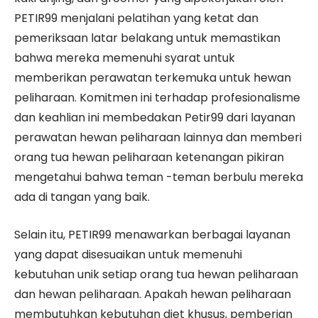
PETIR99 menjalani pelatihan yang ketat dan
pemeriksaan latar belakang untuk memastikan
bahwa mereka memenuhi syarat untuk
memberikan perawatan terkemuka untuk hewan
peliharaan. Komitmen ini terhadap profesionalisme
dan keahlian ini membedakan Petir99 dari layanan
perawatan hewan peliharaan lainnya dan memberi
orang tua hewan peliharaan ketenangan pikiran
mengetahui bahwa teman -teman berbulu mereka
ada di tangan yang baik.
Selain itu, PETIR99 menawarkan berbagai layanan
yang dapat disesuaikan untuk memenuhi
kebutuhan unik setiap orang tua hewan peliharaan
dan hewan peliharaan. Apakah hewan peliharaan
membutuhkan kebutuhan diet khusus, pemberian