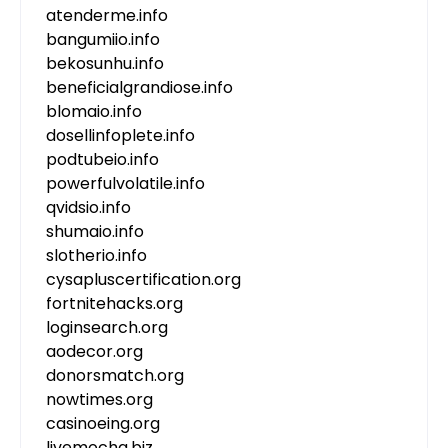
atenderme.info
bangumiio.info
bekosunhu.info
beneficialgrandiose.info
blomaio.info
dosellinfoplete.info
podtubeio.info
powerfulvolatile.info
qvidsio.info
shumaio.info
slotherio.info
cysapluscertification.org
fortnitehacks.org
loginsearch.org
aodecor.org
donorsmatch.org
nowtimes.org
casinoeing.org
livemocha.biz