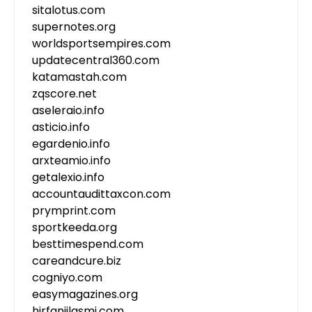
sitalotus.com
supernotes.org
worldsportsempires.com
updatecentral360.com
katamastah.com
zqscore.net
aseleraio.info
asticio.info
egardenio.info
arxteamio.info
getalexio.info
accountaudittaxcon.com
prymprint.com
sportkeeda.org
besttimespend.com
careandcure.biz
cogniyo.com
easymagazines.org
hirfanjilasmi.com