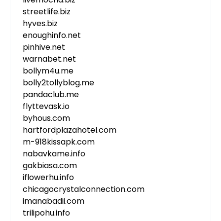
streetlife.biz
hyves.biz
enoughinfo.net
pinhive.net
warnabet.net
bollym4u.me
bolly2tollyblog.me
pandaclub.me
flyttevask.io
byhous.com
hartfordplazahotel.com
m-918kissapk.com
nabavkame.info
gakbiasa.com
iflowerhu.info
chicagocrystalconnection.com
imanabadii.com
trilipohu.info