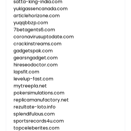
satta-king-india.com
yukigassencanada.com
articlehorizone.com
yuqqbbzp.com
7betagents6.com
coronavirusuptodate.com
crackinstreams.com
gadgetspak.com
gearsngadget.com
hireseodoctor.com
lapsfit.com
levelup-fast.com
mytreepla.net
pokersimulations.com
replicamanufactory.net
rezultate-loto.info
splendifulous.com
sportsrecords4u.com
topceleberites.com