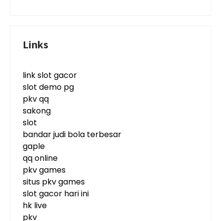
Links
link slot gacor
slot demo pg
pkv qq
sakong
slot
bandar judi bola terbesar
gaple
qq online
pkv games
situs pkv games
slot gacor hari ini
hk live
pkv