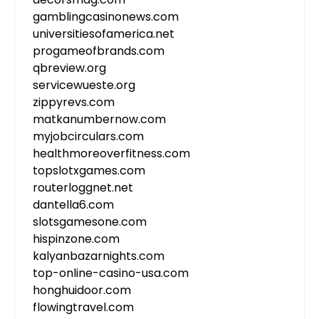
gamblingcasinonews.com
universitiesofamerica.net
progameofbrands.com
qbreview.org
servicewueste.org
zippyrevs.com
matkanumbernow.com
myjobcirculars.com
healthmoreoverfitness.com
topslotxgames.com
routerloggnet.net
dantella6.com
slotsgamesone.com
hispinzone.com
kalyanbazarnights.com
top-online-casino-usa.com
honghuidoor.com
flowingtravel.com