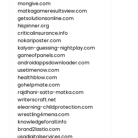
mongive.com
matkagameresultsview.com
getsolutionsonline.com
hispinner.org
criticalinsurance.info
nokariposter.com
kalyan-guessing-nightplay.com
gameofpanels.com
androidappsdownloader.com
usetimenow.com
healthblow.com
gohelpmate.com
rajdhani-satta-matka.com
writerscraft.net
elearning-childprotection.com
wrestling4mena.com
knowledgeforall.info
brand2lastio.com
usadigitalservices.com