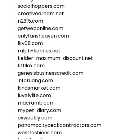
socialhoppers.com
creativedream.net
n2315.com
getwebonline.com
onlyfansheaven.com
lky08.com
ralph-fiennes.net
fielder-maximum-discount.net
fitfllex.com
genesisbusinesscredit.com
inforuang.com
kindsmarket.com
luvelylife.com
macramb.com
mypet-diary.com
oxweekly.com
panamacitydeckcontractors.com
westfashions.com