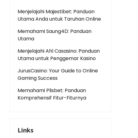
Menjelajahi Majestibet: Panduan
Utama Anda untuk Taruhan Online
Memahami Saung4D: Panduan
Utama
Menjelajahi Ahl Casasino: Panduan
Utama untuk Penggemar Kasino
JurusCasino: Your Guide to Online
Gaming Success
Memahami Plisbet: Panduan
Komprehensif Fitur-Fiturnya
Links