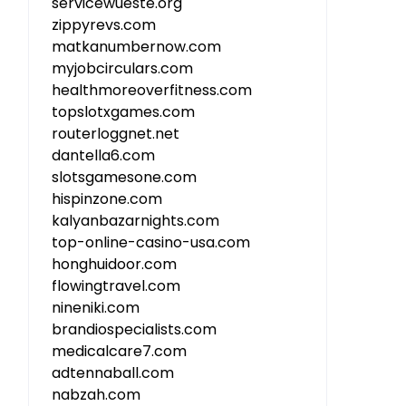
servicewueste.org
zippyrevs.com
matkanumbernow.com
myjobcirculars.com
healthmoreoverfitness.com
topslotxgames.com
routerloggnet.net
dantella6.com
slotsgamesone.com
hispinzone.com
kalyanbazarnights.com
top-online-casino-usa.com
honghuidoor.com
flowingtravel.com
nineniki.com
brandiospecialists.com
medicalcare7.com
adtennaball.com
nabzah.com