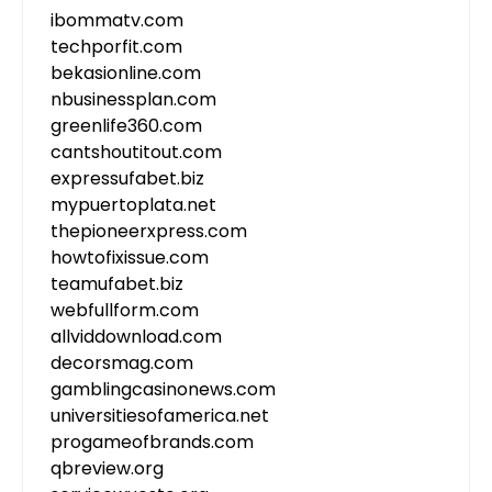
ibommatv.com
techporfit.com
bekasionline.com
nbusinessplan.com
greenlife360.com
cantshoutitout.com
expressufabet.biz
mypuertoplata.net
thepioneerxpress.com
howtofixissue.com
teamufabet.biz
webfullform.com
allviddownload.com
decorsmag.com
gamblingcasinonews.com
universitiesofamerica.net
progameofbrands.com
qbreview.org