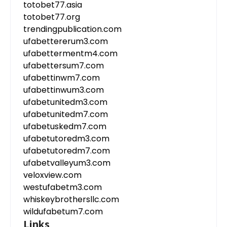
totobet77.asia
totobet77.org
trendingpublication.com
ufabettererum3.com
ufabettermentm4.com
ufabettersum7.com
ufabettinwm7.com
ufabettinwum3.com
ufabetunitedm3.com
ufabetunitedm7.com
ufabetuskedm7.com
ufabetutoredm3.com
ufabetutoredm7.com
ufabetvalleyum3.com
veloxview.com
westufabetm3.com
whiskeybrothersllc.com
wildufabetum7.com
Links