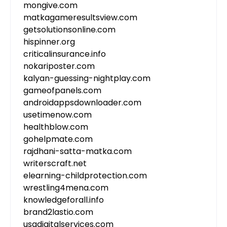
mongive.com
matkagameresultsview.com
getsolutionsonline.com
hispinner.org
criticalinsurance.info
nokariposter.com
kalyan-guessing-nightplay.com
gameofpanels.com
androidappsdownloader.com
usetimenow.com
healthblow.com
gohelpmate.com
rajdhani-satta-matka.com
writerscraft.net
elearning-childprotection.com
wrestling4mena.com
knowledgeforall.info
brand2lastio.com
usadigitalservices.com