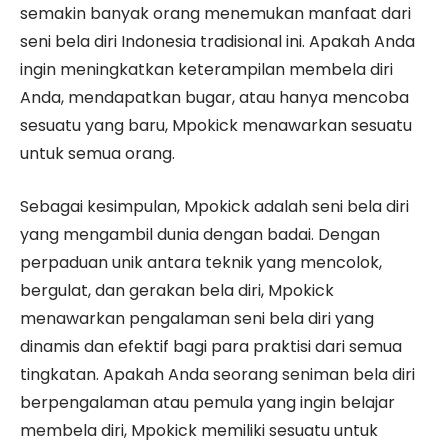
semakin banyak orang menemukan manfaat dari
seni bela diri Indonesia tradisional ini. Apakah Anda
ingin meningkatkan keterampilan membela diri
Anda, mendapatkan bugar, atau hanya mencoba
sesuatu yang baru, Mpokick menawarkan sesuatu
untuk semua orang.
Sebagai kesimpulan, Mpokick adalah seni bela diri
yang mengambil dunia dengan badai. Dengan
perpaduan unik antara teknik yang mencolok,
bergulat, dan gerakan bela diri, Mpokick
menawarkan pengalaman seni bela diri yang
dinamis dan efektif bagi para praktisi dari semua
tingkatan. Apakah Anda seorang seniman bela diri
berpengalaman atau pemula yang ingin belajar
membela diri, Mpokick memiliki sesuatu untuk