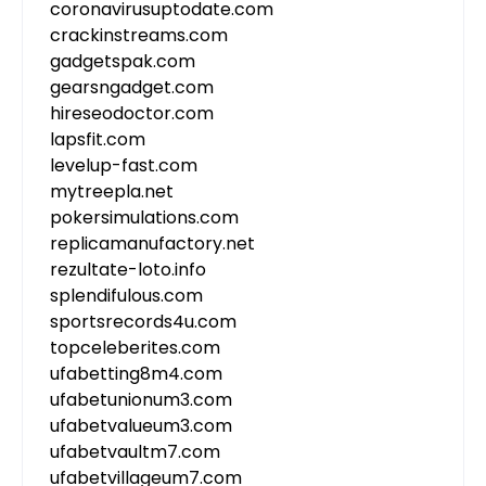
coronavirusuptodate.com
crackinstreams.com
gadgetspak.com
gearsngadget.com
hireseodoctor.com
lapsfit.com
levelup-fast.com
mytreepla.net
pokersimulations.com
replicamanufactory.net
rezultate-loto.info
splendifulous.com
sportsrecords4u.com
topceleberites.com
ufabetting8m4.com
ufabetunionum3.com
ufabetvalueum3.com
ufabetvaultm7.com
ufabetvillageum7.com