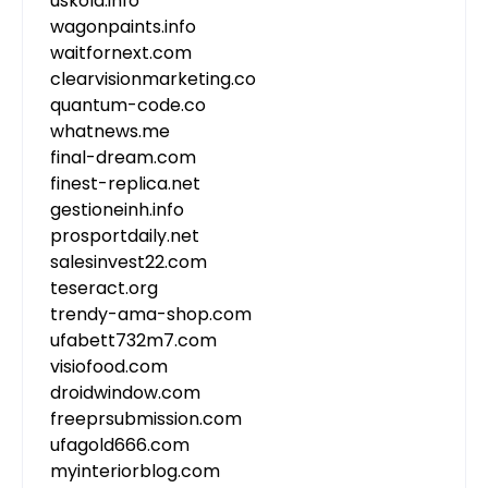
uskola.info
wagonpaints.info
waitfornext.com
clearvisionmarketing.co
quantum-code.co
whatnews.me
final-dream.com
finest-replica.net
gestioneinh.info
prosportdaily.net
salesinvest22.com
teseract.org
trendy-ama-shop.com
ufabett732m7.com
visiofood.com
droidwindow.com
freeprsubmission.com
ufagold666.com
myinteriorblog.com