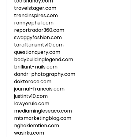
toolshandy.com
travelstager.com
trendinspires.com
rannyephul.com
reportradar360.com
swaggyfashion.com
taraftariumtv10.com
questionquery.com
bodybuildinglegend.com
brilliant-nails.com
dandr-photography.com
dokteroce.com
journal-francais.com
justintv10.com
lawyerule.com
mediamingleseaco.com
mtsmarketingblog.com
nghekiemtien.com
wasirku.com