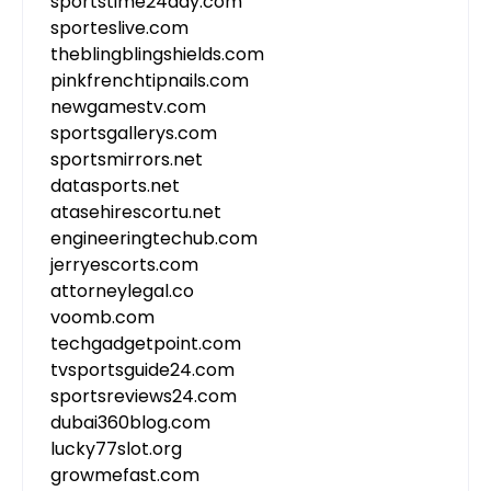
sportstime24day.com
sporteslive.com
theblingblingshields.com
pinkfrenchtipnails.com
newgamestv.com
sportsgallerys.com
sportsmirrors.net
datasports.net
atasehirescortu.net
engineeringtechub.com
jerryescorts.com
attorneylegal.co
voomb.com
techgadgetpoint.com
tvsportsguide24.com
sportsreviews24.com
dubai360blog.com
lucky77slot.org
growmefast.com