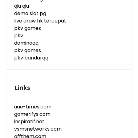
qiu qiu
demo slot pg
live draw hk tercepat
pkv games
pkv
dominoqq
pkv games
pkv bandarqq
Links
uae-times.com
gamerifys.com
inspiratif.net
vsmsnetworks.com
offthem.com