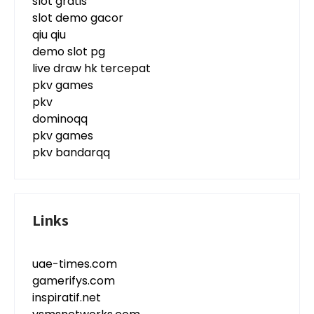
slot gratis
slot demo gacor
qiu qiu
demo slot pg
live draw hk tercepat
pkv games
pkv
dominoqq
pkv games
pkv bandarqq
Links
uae-times.com
gamerifys.com
inspiratif.net