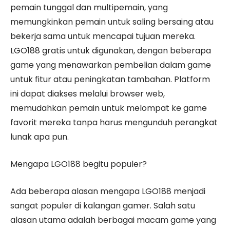
pemain tunggal dan multipemain, yang
memungkinkan pemain untuk saling bersaing atau
bekerja sama untuk mencapai tujuan mereka.
LGO188 gratis untuk digunakan, dengan beberapa
game yang menawarkan pembelian dalam game
untuk fitur atau peningkatan tambahan. Platform
ini dapat diakses melalui browser web,
memudahkan pemain untuk melompat ke game
favorit mereka tanpa harus mengunduh perangkat
lunak apa pun.
Mengapa LGO188 begitu populer?
Ada beberapa alasan mengapa LGO188 menjadi
sangat populer di kalangan gamer. Salah satu
alasan utama adalah berbagai macam game yang