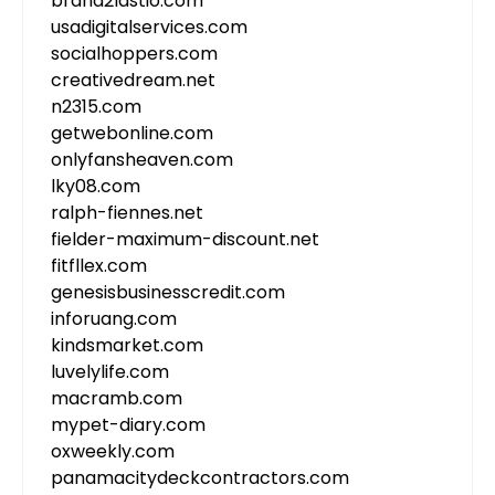
brand2lastio.com
usadigitalservices.com
socialhoppers.com
creativedream.net
n2315.com
getwebonline.com
onlyfansheaven.com
lky08.com
ralph-fiennes.net
fielder-maximum-discount.net
fitfllex.com
genesisbusinesscredit.com
inforuang.com
kindsmarket.com
luvelylife.com
macramb.com
mypet-diary.com
oxweekly.com
panamacitydeckcontractors.com