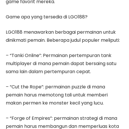
game favorit mereka.
Game apa yang tersedia di LGO188?
LGO188 menawarkan berbagai permainan untuk
dinikmati pemain. Beberapa judul populer meliputi:
– “Tanki Online”: Permainan pertempuran tank
multiplayer di mana pemain dapat bersaing satu
sama lain dalam pertempuran cepat.
– “Cut the Rope”: permainan puzzle di mana
pemain harus memotong tali untuk memberi
makan permen ke monster kecil yang lucu.
– “Forge of Empires”: permainan strategi di mana
pemain harus membangun dan memperluas kota