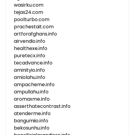
wasirku.com
tejas24.com
poolturbo.com
prachestait.com
artforafghans.info
airvendio.info
healthexe.info
puretecx.info
tecadvance.info
aminityio.info
amiolahu.info
ampacheme.info
ampullahu.info
aromaxme.info
asserthatecontrast.info
atenderme.info
bangumiio.info
bekosunhu.info