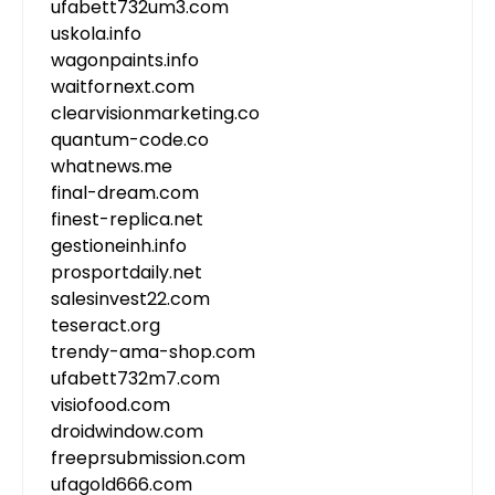
ufabett732um3.com
uskola.info
wagonpaints.info
waitfornext.com
clearvisionmarketing.co
quantum-code.co
whatnews.me
final-dream.com
finest-replica.net
gestioneinh.info
prosportdaily.net
salesinvest22.com
teseract.org
trendy-ama-shop.com
ufabett732m7.com
visiofood.com
droidwindow.com
freeprsubmission.com
ufagold666.com