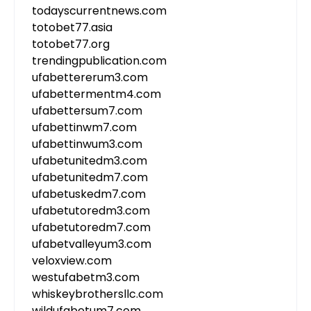
todayscurrentnews.com
totobet77.asia
totobet77.org
trendingpublication.com
ufabettererum3.com
ufabettermentm4.com
ufabettersum7.com
ufabettinwm7.com
ufabettinwum3.com
ufabetunitedm3.com
ufabetunitedm7.com
ufabetuskedm7.com
ufabetutoredm3.com
ufabetutoredm7.com
ufabetvalleyum3.com
veloxview.com
westufabetm3.com
whiskeybrothersllc.com
wildufabetum7.com