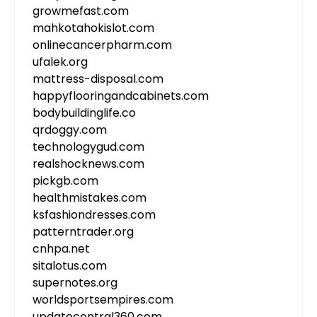
growmefast.com
mahkotahokislot.com
onlinecancerpharm.com
ufalek.org
mattress-disposal.com
happyflooringandcabinets.com
bodybuildinglife.co
qrdoggy.com
technologygud.com
realshocknews.com
pickgb.com
healthmistakes.com
ksfashiondresses.com
patterntrader.org
cnhpa.net
sitalotus.com
supernotes.org
worldsportsempires.com
updatecentral360.com