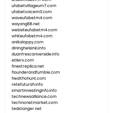
ufabetvillageum7.com
ufabetvoicem3.com
waveufabetm4.com
wayang88.net
websiteufabetm4.com
whiteufabetm4.com
anikalappy.com
dininghelsinki.info
duanfrescariverside.info
etilerx.com
finestreplica.net
flounderandfumble.com
healthohunt.com
retefuturah.info
smartinvestinginfo.info
technewsalliance.com
technonetmarket.com
tedstanger.net