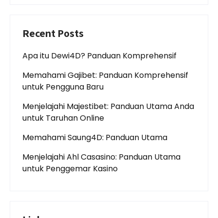
Recent Posts
Apa itu Dewi4D? Panduan Komprehensif
Memahami Gajibet: Panduan Komprehensif
untuk Pengguna Baru
Menjelajahi Majestibet: Panduan Utama Anda
untuk Taruhan Online
Memahami Saung4D: Panduan Utama
Menjelajahi Ahl Casasino: Panduan Utama
untuk Penggemar Kasino