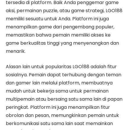
tersedia di platform. Baik Anda penggemar game
aksi, permainan puzzle, atau game strategi, LGO188
memiliki sesuatu untuk Anda. Platform ini juga
menampilkan game dari pengembang populer,
memastikan bahwa pemain memiliki akses ke
game berkualitas tinggi yang menyenangkan dan
menarik.
Alasan lain untuk popularitas LGO188 adalah fitur
sosialnya. Pemain dapat terhubung dengan teman
dan gamer lain melalui platform, membuatnya
mudah untuk bekerja sama untuk permainan
multipemain atau bersaing satu sama lain di papan
peringkat. Platform ini juga menampilkan fitur
obrolan dan pesan, memungkinkan pemain untuk
berkomunikasi satu sama lain saat memainkan