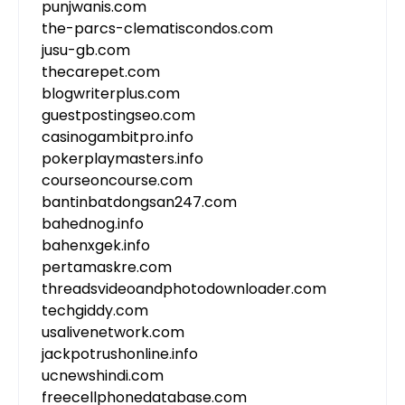
punjwanis.com
the-parcs-clematiscondos.com
jusu-gb.com
thecarepet.com
blogwriterplus.com
guestpostingseo.com
casinogambitpro.info
pokerplaymasters.info
courseoncourse.com
bantinbatdongsan247.com
bahednog.info
bahenxgek.info
pertamaskre.com
threadsvideoandphotodownloader.com
techgiddy.com
usalivenetwork.com
jackpotrushonline.info
ucnewshindi.com
freecellphonedatabase.com