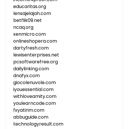
educaritas.org
lensajelajah.com
betflik09.net
ncaq.org
xenmicro.com
onlineshopera.com
dartyfresh.com
lewisenterprises.net
pcsoftwarefree.org
dailylinking.com
dnafyx.com
giocolenuvole.com
iyouessential.com
withloveamity.com
youlearncode.com
fxyatirim.com
abbuguide.com
technologyresult.com