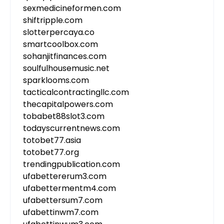
sexmedicineformen.com
shiftripple.com
slotterpercaya.co
smartcoolbox.com
sohanjitfinances.com
soulfulhousemusic.net
sparklooms.com
tacticalcontractingllc.com
thecapitalpowers.com
tobabet88slot3.com
todayscurrentnews.com
totobet77.asia
totobet77.org
trendingpublication.com
ufabettererum3.com
ufabettermentm4.com
ufabettersum7.com
ufabettinwm7.com