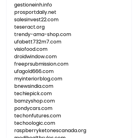
gestioneinh.info
prosportdaily.net
salesinvest22.com
teseract.org
trendy-ama-shop.com
ufabett732m7.com
visiofood.com
droidwindow.com
freeprsubmission.com
ufagold666.com
myinteriorblog.com
bnewsindia.com
techiepick.com
bamzyshop.com
pondycars.com
techonfutures.com
techoologic.com
raspberryketonescanada.org
medihealthrules.com