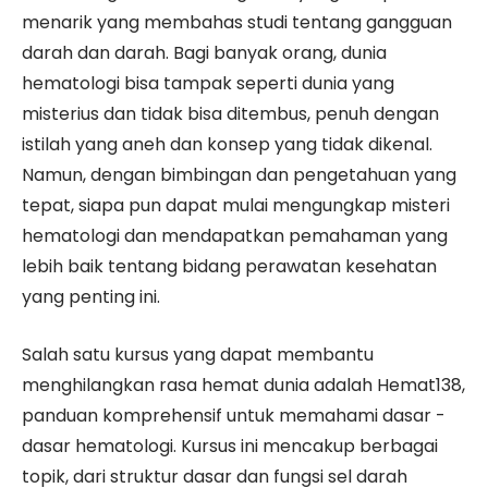
menarik yang membahas studi tentang gangguan
darah dan darah. Bagi banyak orang, dunia
hematologi bisa tampak seperti dunia yang
misterius dan tidak bisa ditembus, penuh dengan
istilah yang aneh dan konsep yang tidak dikenal.
Namun, dengan bimbingan dan pengetahuan yang
tepat, siapa pun dapat mulai mengungkap misteri
hematologi dan mendapatkan pemahaman yang
lebih baik tentang bidang perawatan kesehatan
yang penting ini.
Salah satu kursus yang dapat membantu
menghilangkan rasa hemat dunia adalah Hemat138,
panduan komprehensif untuk memahami dasar -
dasar hematologi. Kursus ini mencakup berbagai
topik, dari struktur dasar dan fungsi sel darah