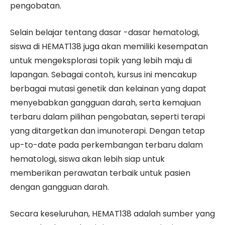
pengobatan.
Selain belajar tentang dasar -dasar hematologi,
siswa di HEMAT138 juga akan memiliki kesempatan
untuk mengeksplorasi topik yang lebih maju di
lapangan. Sebagai contoh, kursus ini mencakup
berbagai mutasi genetik dan kelainan yang dapat
menyebabkan gangguan darah, serta kemajuan
terbaru dalam pilihan pengobatan, seperti terapi
yang ditargetkan dan imunoterapi. Dengan tetap
up-to-date pada perkembangan terbaru dalam
hematologi, siswa akan lebih siap untuk
memberikan perawatan terbaik untuk pasien
dengan gangguan darah.
Secara keseluruhan, HEMAT138 adalah sumber yang