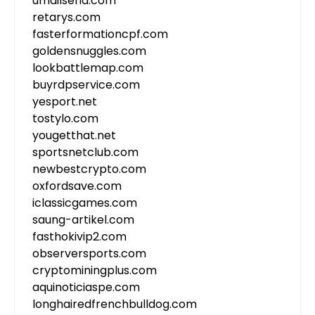
umailsend.com
retarys.com
fasterformationcpf.com
goldensnuggles.com
lookbattlemap.com
buyrdpservice.com
yesport.net
tostylo.com
yougetthat.net
sportsnetclub.com
newbestcrypto.com
oxfordsave.com
iclassicgames.com
saung-artikel.com
fasthokivip2.com
observersports.com
cryptominingplus.com
aquinoticiaspe.com
longhairedfrenchbulldog.com