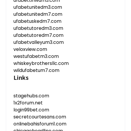
ufabettinwum3.com
ufabetunitedm3.com
ufabetunitedm7.com
ufabetuskedm7.com
ufabetutoredm3.com
ufabetutoredm7.com
ufabetvalleyum3.com
veloxview.com
westufabetm3.com
whiskeybrothersllc.com
wildufabetum7.com
Links
stagehubs.com
1x2forum.net
login99bet.com
secretcourtesans.com
onlinebahisforum1.com
chicagoheadline.com