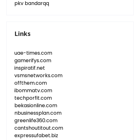
pkv bandarqq
Links
uae-times.com
gamerifys.com
inspiratif.net
vsmsnetworks.com
offthem.com
ibommatv.com
techporfit.com
bekasionline.com
nbusinessplan.com
greenlife360.com
cantshoutitout.com
expressufabet.biz