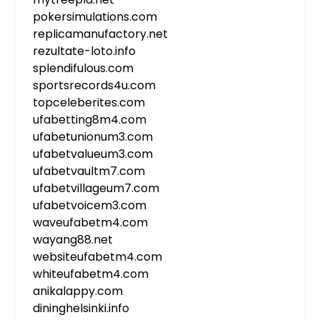
pokersimulations.com
replicamanufactory.net
rezultate-loto.info
splendifulous.com
sportsrecords4u.com
topceleberites.com
ufabetting8m4.com
ufabetunionum3.com
ufabetvalueum3.com
ufabetvaultm7.com
ufabetvillageum7.com
ufabetvoicem3.com
waveufabetm4.com
wayang88.net
websiteufabetm4.com
whiteufabetm4.com
anikalappy.com
dininghelsinki.info