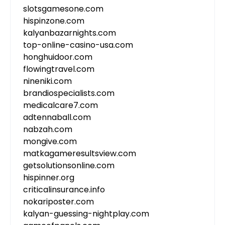
slotsgamesone.com
hispinzone.com
kalyanbazarnights.com
top-online-casino-usa.com
honghuidoor.com
flowingtravel.com
nineniki.com
brandiospecialists.com
medicalcare7.com
adtennaball.com
nabzah.com
mongive.com
matkagameresultsview.com
getsolutionsonline.com
hispinner.org
criticalinsurance.info
nokariposter.com
kalyan-guessing-nightplay.com