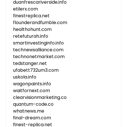
duanfrescariverside.info
etilerx.com
finestreplica.net
flounderandfumble.com
healthohunt.com
retefuturah.info
smartinvestinginfo.info
technewsalliance.com
technonetmarket.com
tedstanger.net
ufabett732um3.com
uskola.info
wagonpaints.info
waitfornext.com
clearvisionmarketing.co
quantum-code.co
whatnews.me
final-dream.com
finest-replica.net