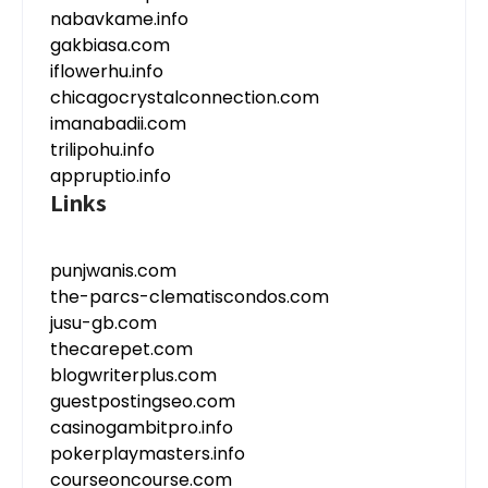
nabavkame.info
gakbiasa.com
iflowerhu.info
chicagocrystalconnection.com
imanabadii.com
trilipohu.info
appruptio.info
Links
punjwanis.com
the-parcs-clematiscondos.com
jusu-gb.com
thecarepet.com
blogwriterplus.com
guestpostingseo.com
casinogambitpro.info
pokerplaymasters.info
courseoncourse.com