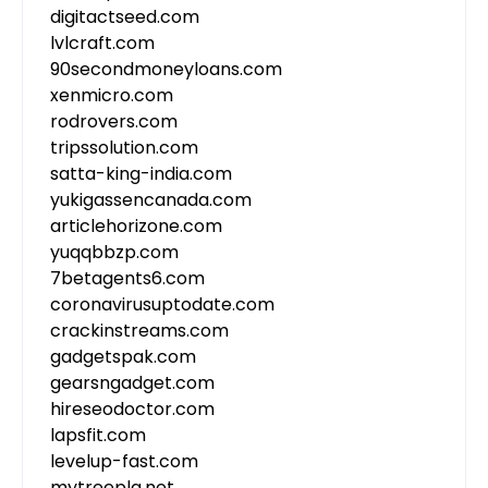
digitactseed.com
lvlcraft.com
90secondmoneyloans.com
xenmicro.com
rodrovers.com
tripssolution.com
satta-king-india.com
yukigassencanada.com
articlehorizone.com
yuqqbbzp.com
7betagents6.com
coronavirusuptodate.com
crackinstreams.com
gadgetspak.com
gearsngadget.com
hireseodoctor.com
lapsfit.com
levelup-fast.com
mytreepla.net