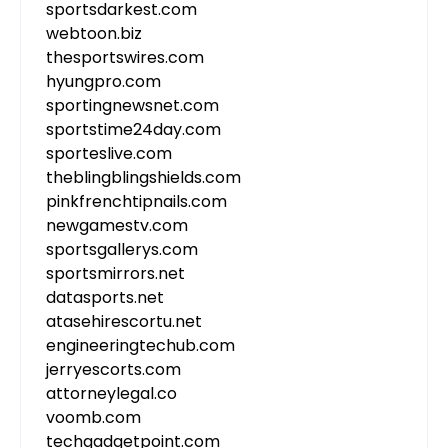
sportsdarkest.com
webtoon.biz
thesportswires.com
hyungpro.com
sportingnewsnet.com
sportstime24day.com
sporteslive.com
theblingblingshields.com
pinkfrenchtipnails.com
newgamestv.com
sportsgallerys.com
sportsmirrors.net
datasports.net
atasehirescortu.net
engineeringtechub.com
jerryescorts.com
attorneylegal.co
voomb.com
techgadgetpoint.com