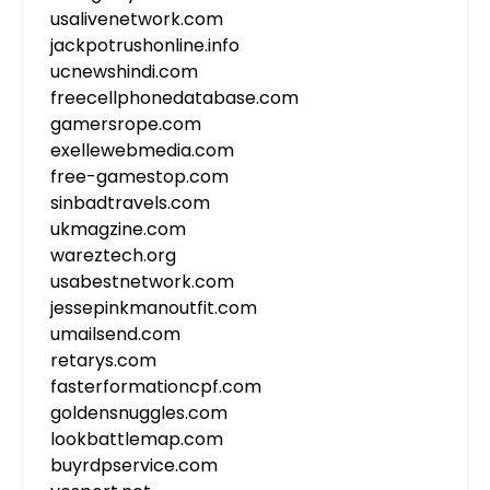
usalivenetwork.com
jackpotrushonline.info
ucnewshindi.com
freecellphonedatabase.com
gamersrope.com
exellewebmedia.com
free-gamestop.com
sinbadtravels.com
ukmagzine.com
wareztech.org
usabestnetwork.com
jessepinkmanoutfit.com
umailsend.com
retarys.com
fasterformationcpf.com
goldensnuggles.com
lookbattlemap.com
buyrdpservice.com