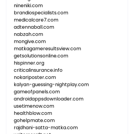
nineniki.com
brandiospecialists.com
medicalcare7.com
adtennaball.com
nabzah.com
mongive.com
matkagameresultsview.com
getsolutionsonline.com
hispinner.org
criticalinsurance.info
nokariposter.com
kalyan-guessing-nightplay.com
gameofpanels.com
androidappsdownloader.com
usetimenow.com
healthblow.com
gohelpmate.com
rajdhani-satta-matka.com