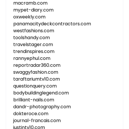
macramb.com
mypet-diary.com
oxweekly.com
panamacitydeckcontractors.com
westfashions.com
toolshandy.com
travelstager.com
trendinspires.com
rannyephul.com
reportradar360.com
swaggyfashion.com
taraftariumtv10.com
questionquery.com
bodybuildinglegend.com
brilliant-nails.com
dandr-photography.com
dokteroce.com
journal-francais.com
justintv10.com