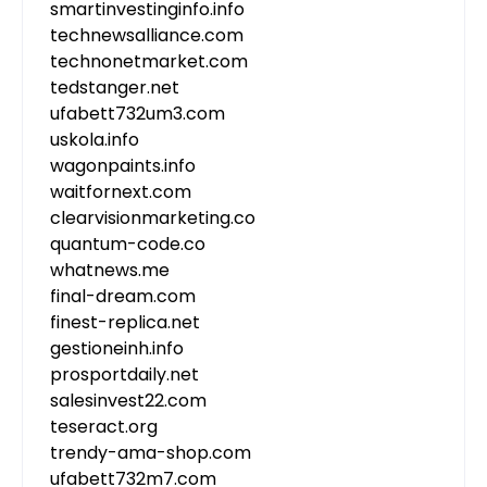
smartinvestinginfo.info
technewsalliance.com
technonetmarket.com
tedstanger.net
ufabett732um3.com
uskola.info
wagonpaints.info
waitfornext.com
clearvisionmarketing.co
quantum-code.co
whatnews.me
final-dream.com
finest-replica.net
gestioneinh.info
prosportdaily.net
salesinvest22.com
teseract.org
trendy-ama-shop.com
ufabett732m7.com