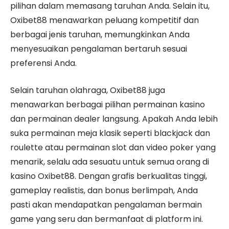
pilihan dalam memasang taruhan Anda. Selain itu,
Oxibet88 menawarkan peluang kompetitif dan
berbagai jenis taruhan, memungkinkan Anda
menyesuaikan pengalaman bertaruh sesuai
preferensi Anda.
Selain taruhan olahraga, Oxibet88 juga
menawarkan berbagai pilihan permainan kasino
dan permainan dealer langsung. Apakah Anda lebih
suka permainan meja klasik seperti blackjack dan
roulette atau permainan slot dan video poker yang
menarik, selalu ada sesuatu untuk semua orang di
kasino Oxibet88. Dengan grafis berkualitas tinggi,
gameplay realistis, dan bonus berlimpah, Anda
pasti akan mendapatkan pengalaman bermain
game yang seru dan bermanfaat di platform ini.