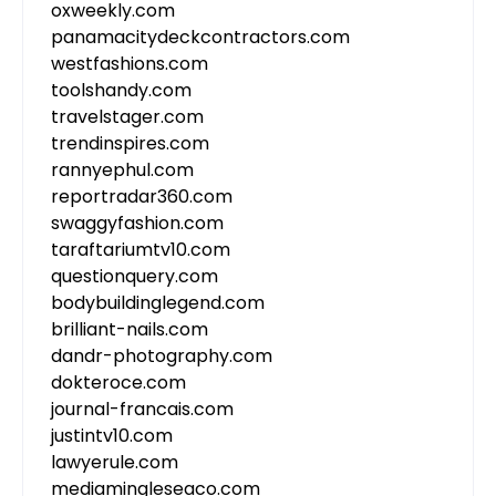
oxweekly.com
panamacitydeckcontractors.com
westfashions.com
toolshandy.com
travelstager.com
trendinspires.com
rannyephul.com
reportradar360.com
swaggyfashion.com
taraftariumtv10.com
questionquery.com
bodybuildinglegend.com
brilliant-nails.com
dandr-photography.com
dokteroce.com
journal-francais.com
justintv10.com
lawyerule.com
mediamingleseaco.com