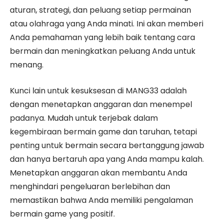
aturan, strategi, dan peluang setiap permainan
atau olahraga yang Anda minati. Ini akan memberi
Anda pemahaman yang lebih baik tentang cara
bermain dan meningkatkan peluang Anda untuk
menang.
Kunci lain untuk kesuksesan di MANG33 adalah
dengan menetapkan anggaran dan menempel
padanya. Mudah untuk terjebak dalam
kegembiraan bermain game dan taruhan, tetapi
penting untuk bermain secara bertanggung jawab
dan hanya bertaruh apa yang Anda mampu kalah.
Menetapkan anggaran akan membantu Anda
menghindari pengeluaran berlebihan dan
memastikan bahwa Anda memiliki pengalaman
bermain game yang positif.