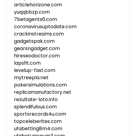
articlehorizone.com
yuqqbbzp.com
7betagents6.com
coronavirusuptodate.com
crackinstreams.com
gadgetspak.com
gearsngadget.com
hireseodoctor.com
lapsfit.com
levelup-fast.com
mytreepla.net
pokersimulations.com
replicamanufactory.net
rezultate-loto.info
splendifulous.com
sportsrecords4u.com
topceleberites.com
ufabetting8m4.com
ufabetunionum3.com