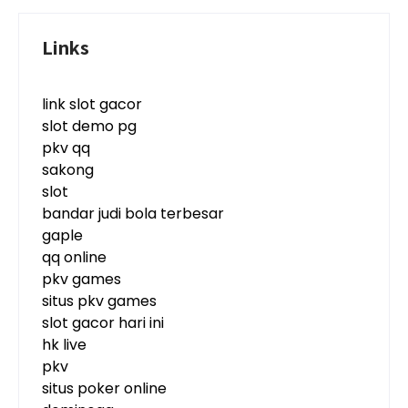
Links
link slot gacor
slot demo pg
pkv qq
sakong
slot
bandar judi bola terbesar
gaple
qq online
pkv games
situs pkv games
slot gacor hari ini
hk live
pkv
situs poker online