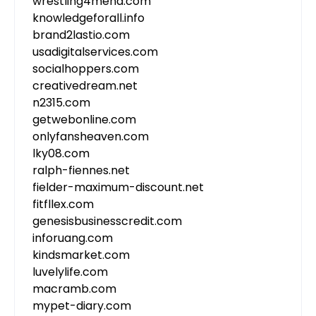
wrestling4mena.com
knowledgeforall.info
brand2lastio.com
usadigitalservices.com
socialhoppers.com
creativedream.net
n2315.com
getwebonline.com
onlyfansheaven.com
lky08.com
ralph-fiennes.net
fielder-maximum-discount.net
fitfllex.com
genesisbusinesscredit.com
inforuang.com
kindsmarket.com
luvelylife.com
macramb.com
mypet-diary.com