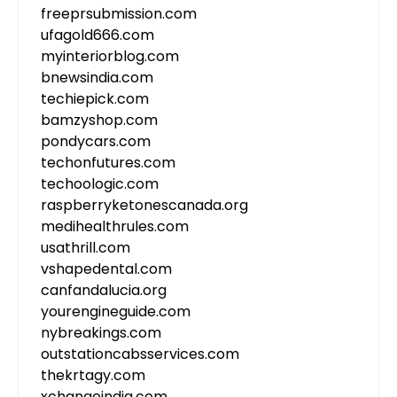
freeprsubmission.com
ufagold666.com
myinteriorblog.com
bnewsindia.com
techiepick.com
bamzyshop.com
pondycars.com
techonfutures.com
techoologic.com
raspberryketonescanada.org
medihealthrules.com
usathrill.com
vshapedental.com
canfandalucia.org
yourengineguide.com
nybreakings.com
outstationcabsservices.com
thekrtagy.com
xchangeindia.com