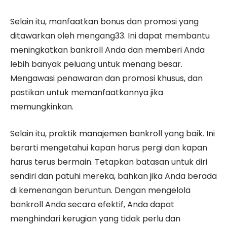
Selain itu, manfaatkan bonus dan promosi yang
ditawarkan oleh mengang33. Ini dapat membantu
meningkatkan bankroll Anda dan memberi Anda
lebih banyak peluang untuk menang besar.
Mengawasi penawaran dan promosi khusus, dan
pastikan untuk memanfaatkannya jika
memungkinkan.
Selain itu, praktik manajemen bankroll yang baik. Ini
berarti mengetahui kapan harus pergi dan kapan
harus terus bermain. Tetapkan batasan untuk diri
sendiri dan patuhi mereka, bahkan jika Anda berada
di kemenangan beruntun. Dengan mengelola
bankroll Anda secara efektif, Anda dapat
menghindari kerugian yang tidak perlu dan