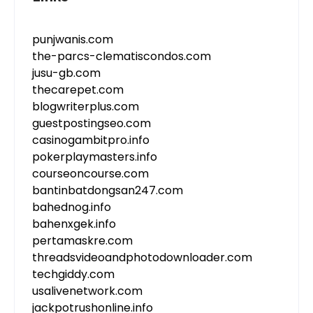
punjwanis.com
the-parcs-clematiscondos.com
jusu-gb.com
thecarepet.com
blogwriterplus.com
guestpostingseo.com
casinogambitpro.info
pokerplaymasters.info
courseoncourse.com
bantinbatdongsan247.com
bahednog.info
bahenxgek.info
pertamaskre.com
threadsvideoandphotodownloader.com
techgiddy.com
usalivenetwork.com
jackpotrushonline.info