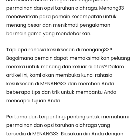
permainan dan opsi taruhan olahraga, Menang33
menawarkan para pemain kesempatan untuk
menang besar dan menikmati pengalaman
bermain game yang mendebarkan.
Tapi apa rahasia kesuksesan di mengang33?
Bagaimana pemain dapat memaksimalkan peluang
mereka untuk menang dan keluar di atas? Dalam
artikel ini, kami akan membuka kunci rahasia
kesuksesan di MENANG33 dan memberi Anda
beberapa tips dan trik untuk membantu Anda
mencapai tujuan Anda.
Pertama dan terpenting, penting untuk memahami
permainan dan opsi taruhan olahraga yang
tersedia di MENANG33. Biasakan diri Anda dengan