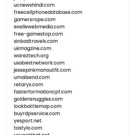
ucnewshindi.com
freecellphonedatabase.com
gamersrope.com
exellewebmedia.com
free-gamestop.com
sinbadtravels.com
ukmagzine.com
wareztech.org
usabestnetwork.com
jessepinkmanoutfit.com
umailsend.com
retarys.com
fasterformationcpf.com
goldensnuggles.com
lookbattlemap.com
buyrdpservice.com
yesport.net
tostylo.com