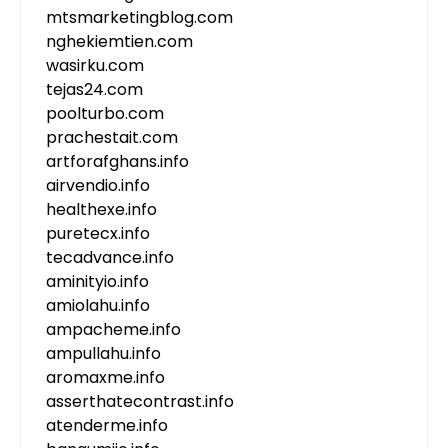
mtsmarketingblog.com
nghekiemtien.com
wasirku.com
tejas24.com
poolturbo.com
prachestait.com
artforafghans.info
airvendio.info
healthexe.info
puretecx.info
tecadvance.info
aminityio.info
amiolahu.info
ampacheme.info
ampullahu.info
aromaxme.info
asserthatecontrast.info
atenderme.info