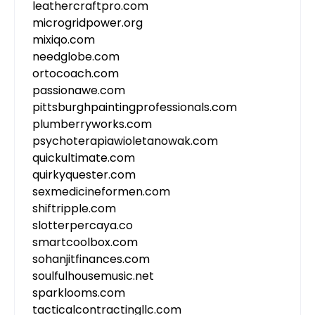
leathercraftpro.com
microgridpower.org
mixiqo.com
needglobe.com
ortocoach.com
passionawe.com
pittsburghpaintingprofessionals.com
plumberryworks.com
psychoterapiawioletanowak.com
quickultimate.com
quirkyquester.com
sexmedicineformen.com
shiftripple.com
slotterpercaya.co
smartcoolbox.com
sohanjitfinances.com
soulfulhousemusic.net
sparklooms.com
tacticalcontractingllc.com