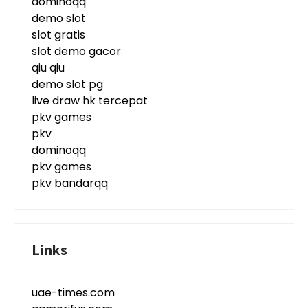
dominoqq
demo slot
slot gratis
slot demo gacor
qiu qiu
demo slot pg
live draw hk tercepat
pkv games
pkv
dominoqq
pkv games
pkv bandarqq
Links
uae-times.com