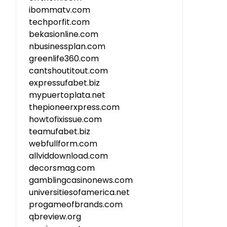
ibommatv.com
techporfit.com
bekasionline.com
nbusinessplan.com
greenlife360.com
cantshoutitout.com
expressufabet.biz
mypuertoplata.net
thepioneerxpress.com
howtofixissue.com
teamufabet.biz
webfullform.com
allviddownload.com
decorsmag.com
gamblingcasinonews.com
universitiesofamerica.net
progameofbrands.com
qbreview.org