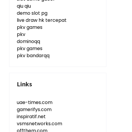
qiu qiu
demo slot pg
live draw hk tercepat
pkv games
pkv
dominoqq
pkv games
pkv bandarqq
Links
uae-times.com
gamerifys.com
inspiratif.net
vsmsnetworks.com
offthem.com