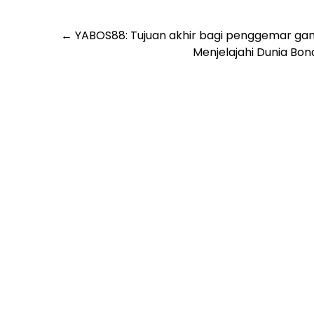
Post
←
YABOS88: Tujuan akhir bagi penggemar gam
navigation
Menjelajahi Dunia B