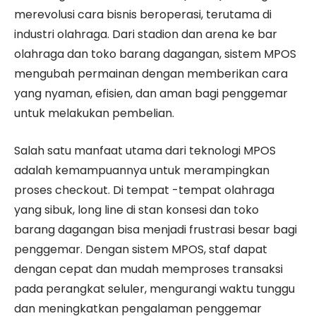
merevolusi cara bisnis beroperasi, terutama di
industri olahraga. Dari stadion dan arena ke bar
olahraga dan toko barang dagangan, sistem MPOS
mengubah permainan dengan memberikan cara
yang nyaman, efisien, dan aman bagi penggemar
untuk melakukan pembelian.
Salah satu manfaat utama dari teknologi MPOS
adalah kemampuannya untuk merampingkan
proses checkout. Di tempat -tempat olahraga
yang sibuk, long line di stan konsesi dan toko
barang dagangan bisa menjadi frustrasi besar bagi
penggemar. Dengan sistem MPOS, staf dapat
dengan cepat dan mudah memproses transaksi
pada perangkat seluler, mengurangi waktu tunggu
dan meningkatkan pengalaman penggemar