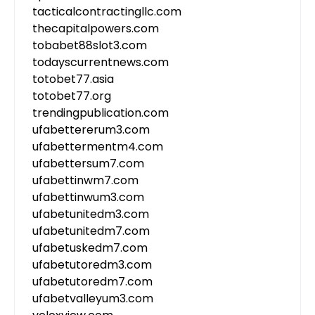
tacticalcontractingllc.com
thecapitalpowers.com
tobabet88slot3.com
todayscurrentnews.com
totobet77.asia
totobet77.org
trendingpublication.com
ufabettererum3.com
ufabettermentm4.com
ufabettersum7.com
ufabettinwm7.com
ufabettinwum3.com
ufabetunitedm3.com
ufabetunitedm7.com
ufabetuskedm7.com
ufabetutoredm3.com
ufabetutoredm7.com
ufabetvalleyum3.com