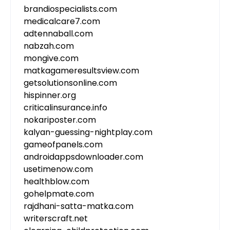
brandiospecialists.com
medicalcare7.com
adtennaball.com
nabzah.com
mongive.com
matkagameresultsview.com
getsolutionsonline.com
hispinner.org
criticalinsurance.info
nokariposter.com
kalyan-guessing-nightplay.com
gameofpanels.com
androidappsdownloader.com
usetimenow.com
healthblow.com
gohelpmate.com
rajdhani-satta-matka.com
writerscraft.net