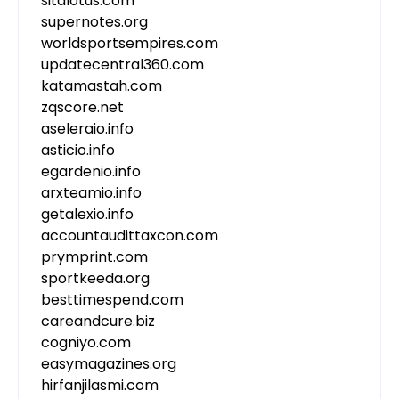
sitalotus.com
supernotes.org
worldsportsempires.com
updatecentral360.com
katamastah.com
zqscore.net
aseleraio.info
asticio.info
egardenio.info
arxteamio.info
getalexio.info
accountaudittaxcon.com
prymprint.com
sportkeeda.org
besttimespend.com
careandcure.biz
cogniyo.com
easymagazines.org
hirfanjilasmi.com