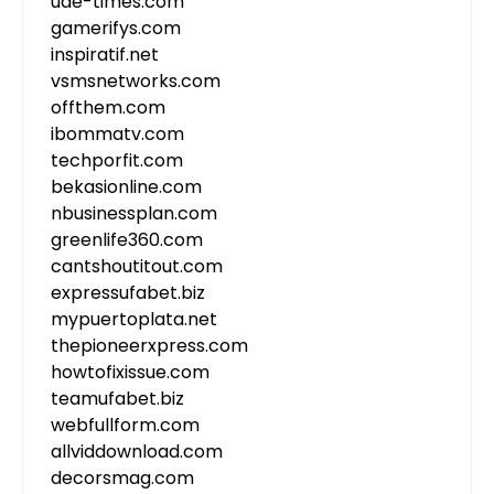
uae-times.com
gamerifys.com
inspiratif.net
vsmsnetworks.com
offthem.com
ibommatv.com
techporfit.com
bekasionline.com
nbusinessplan.com
greenlife360.com
cantshoutitout.com
expressufabet.biz
mypuertoplata.net
thepioneerxpress.com
howtofixissue.com
teamufabet.biz
webfullform.com
allviddownload.com
decorsmag.com