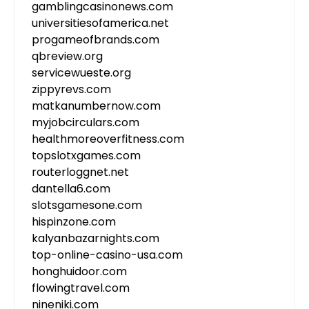
gamblingcasinonews.com
universitiesofamerica.net
progameofbrands.com
qbreview.org
servicewueste.org
zippyrevs.com
matkanumbernow.com
myjobcirculars.com
healthmoreoverfitness.com
topslotxgames.com
routerloggnet.net
dantella6.com
slotsgamesone.com
hispinzone.com
kalyanbazarnights.com
top-online-casino-usa.com
honghuidoor.com
flowingtravel.com
nineniki.com