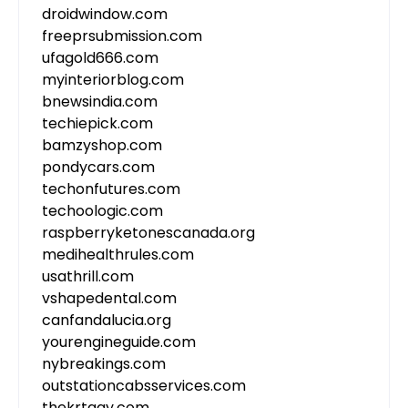
droidwindow.com
freeprsubmission.com
ufagold666.com
myinteriorblog.com
bnewsindia.com
techiepick.com
bamzyshop.com
pondycars.com
techonfutures.com
techoologic.com
raspberryketonescanada.org
medihealthrules.com
usathrill.com
vshapedental.com
canfandalucia.org
yourengineguide.com
nybreakings.com
outstationcabsservices.com
thekrtagy.com