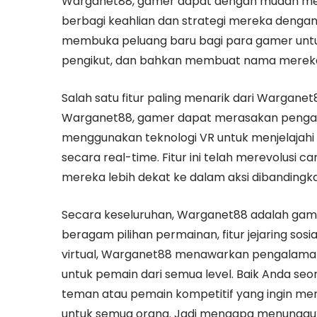
Warganet88, gamer dapat dengan mudah men
berbagi keahlian dan strategi mereka dengan s
membuka peluang baru bagi para gamer unt
pengikut, dan bahkan membuat nama mereka 
Salah satu fitur paling menarik dari Wargane
Warganet88, gamer dapat merasakan pengal
menggunakan teknologi VR untuk menjelajahi d
secara real-time. Fitur ini telah merevolus
mereka lebih dekat ke dalam aksi dibanding
Secara keseluruhan, Warganet88 adalah gam
beragam pilihan permainan, fitur jejaring sos
virtual, Warganet88 menawarkan pengalama
untuk pemain dari semua level. Baik Anda se
teman atau pemain kompetitif yang ingin me
untuk semua orang. Jadi mengapa menunggu? 