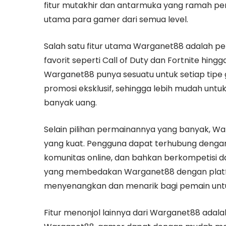
fitur mutakhir dan antarmuka yang ramah p
utama para gamer dari semua level.
Salah satu fitur utama Warganet88 adalah pe
favorit seperti Call of Duty dan Fortnite hing
Warganet88 punya sesuatu untuk setiap tipe 
promosi eksklusif, sehingga lebih mudah un
banyak uang.
Selain pilihan permainannya yang banyak, W
yang kuat. Pengguna dapat terhubung deng
komunitas online, dan bahkan berkompetisi 
yang membedakan Warganet88 dengan platf
menyenangkan dan menarik bagi pemain untuk
Fitur menonjol lainnya dari Warganet88 ad