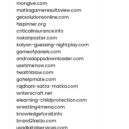
mongive.com
matkagameresultsview.com
getsolutionsonline.com
hispinner.org
criticalinsurance.info
nokariposter.com
kalyan-guessing-nightplay.com
gameofpanels.com
androidappsdownloader.com
usetimenow.com
healthblow.com
gohelpmate.com
rajdhani-satta-matka.com
writerscraft.net
elearning-childprotection.com
wrestling4mena.com
knowledgeforall.info
brand2lastio.com
usadigitalservices.com