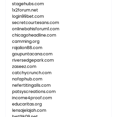
stagehubs.com
1x2forum.net
login99bet.com
secretcourtesans.com
onlinebahisforum1.com
chicagoheadline.com
camming.org
rajalion88.com
goupuntacana.com
riversedgepark.com
zaseez.com
catchycrunch.com
nofaphub.com
nefertitingalls.com
patsyscreations.com
income4proof.com
educaritas.org
lensajelajah.com
betflik09.net