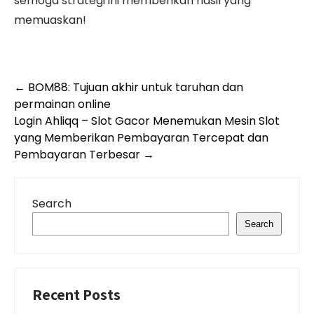
semoga strategi ini memberikan hasil yang
memuaskan!
Post
←
BOM88: Tujuan akhir untuk taruhan dan
navigation
permainan online
Login Ahliqq – Slot Gacor Menemukan Mesin Slot
yang Memberikan Pembayaran Tercepat dan
Pembayaran Terbesar
→
Search
Search
Recent Posts