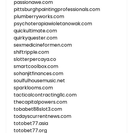
passionawe.com
pittsburghpaintingprofessionals.com
plumberryworks.com
psychoterapiawioletanowak.com
quickultimate.com
quirkyquester.com
sexmedicineformen.com
shiftripple.com
slotterpercaya.co
smartcoolbox.com
sohanjitfinances.com
soulfulhousemusic.net
sparklooms.com
tacticalcontractingllc.com
thecapitalpowers.com
tobabet88slot3.com
todayscurrentnews.com
totobet77.asia
totobet77.org