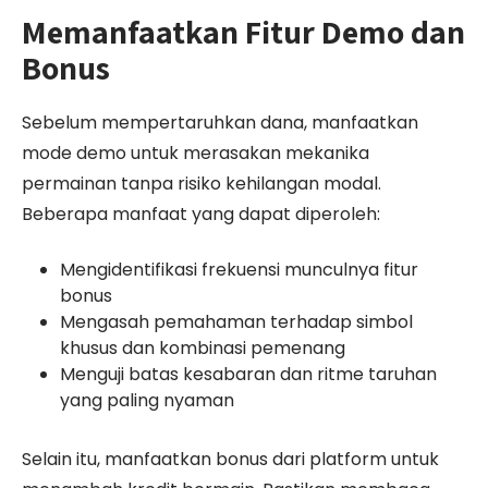
Memanfaatkan Fitur Demo dan
Bonus
Sebelum mempertaruhkan dana, manfaatkan
mode demo untuk merasakan mekanika
permainan tanpa risiko kehilangan modal.
Beberapa manfaat yang dapat diperoleh:
Mengidentifikasi frekuensi munculnya fitur
bonus
Mengasah pemahaman terhadap simbol
khusus dan kombinasi pemenang
Menguji batas kesabaran dan ritme taruhan
yang paling nyaman
Selain itu, manfaatkan bonus dari platform untuk