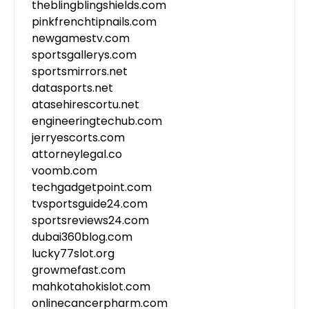
theblingblingshields.com
pinkfrenchtipnails.com
newgamestv.com
sportsgallerys.com
sportsmirrors.net
datasports.net
atasehirescortu.net
engineeringtechub.com
jerryescorts.com
attorneylegal.co
voomb.com
techgadgetpoint.com
tvsportsguide24.com
sportsreviews24.com
dubai360blog.com
lucky77slot.org
growmefast.com
mahkotahokislot.com
onlinecancerpharm.com