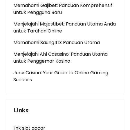
Memahami Gajibet: Panduan Komprehensif
untuk Pengguna Baru
Menjelajahi Majestibet: Panduan Utama Anda
untuk Taruhan Online
Memahami Saung4D: Panduan Utama
Menjelajahi Ahl Casasino: Panduan Utama
untuk Penggemar Kasino
JurusCasino: Your Guide to Online Gaming
Success
Links
link slot gacor