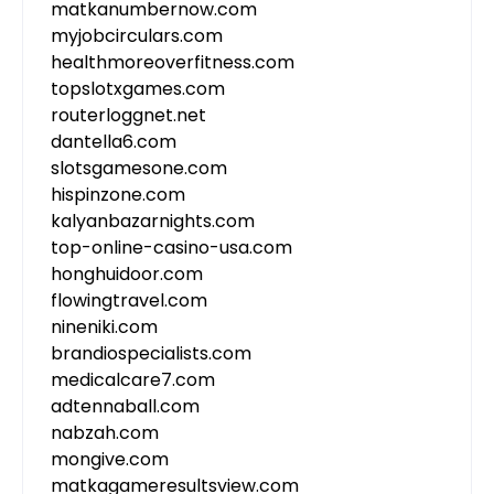
matkanumbernow.com
myjobcirculars.com
healthmoreoverfitness.com
topslotxgames.com
routerloggnet.net
dantella6.com
slotsgamesone.com
hispinzone.com
kalyanbazarnights.com
top-online-casino-usa.com
honghuidoor.com
flowingtravel.com
nineniki.com
brandiospecialists.com
medicalcare7.com
adtennaball.com
nabzah.com
mongive.com
matkagameresultsview.com