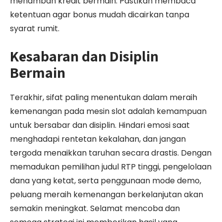
menambah kredit bermain. Pastikan membaca
ketentuan agar bonus mudah dicairkan tanpa
syarat rumit.
Kesabaran dan Disiplin
Bermain
Terakhir, sifat paling menentukan dalam meraih
kemenangan pada mesin slot adalah kemampuan
untuk bersabar dan disiplin. Hindari emosi saat
menghadapi rentetan kekalahan, dan jangan
tergoda menaikkan taruhan secara drastis. Dengan
memadukan pemilihan judul RTP tinggi, pengelolaan
dana yang ketat, serta penggunaan mode demo,
peluang meraih kemenangan berkelanjutan akan
semakin meningkat. Selamat mencoba dan