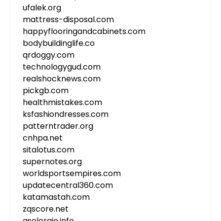
ufalek.org
mattress-disposal.com
happyflooringandcabinets.com
bodybuildinglife.co
qrdoggy.com
technologygud.com
realshocknews.com
pickgb.com
healthmistakes.com
ksfashiondresses.com
patterntrader.org
cnhpa.net
sitalotus.com
supernotes.org
worldsportsempires.com
updatecentral360.com
katamastah.com
zqscore.net
aseleraio.info