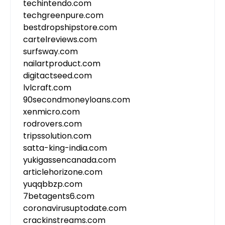
techintendo.com
techgreenpure.com
bestdropshipstore.com
cartelreviews.com
surfsway.com
nailartproduct.com
digitactseed.com
lvlcraft.com
90secondmoneyloans.com
xenmicro.com
rodrovers.com
tripssolution.com
satta-king-india.com
yukigassencanada.com
articlehorizone.com
yuqqbbzp.com
7betagents6.com
coronavirusuptodate.com
crackinstreams.com