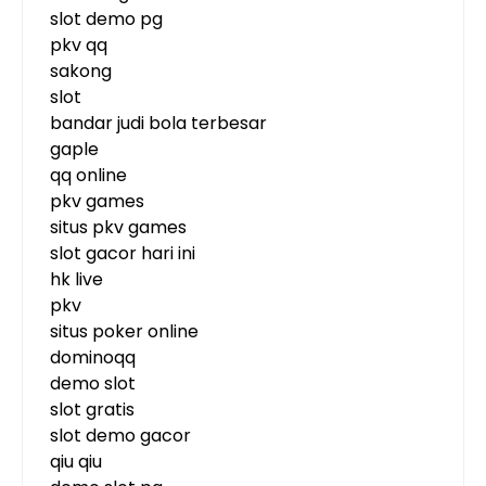
slot demo pg
pkv qq
sakong
slot
bandar judi bola terbesar
gaple
qq online
pkv games
situs pkv games
slot gacor hari ini
hk live
pkv
situs poker online
dominoqq
demo slot
slot gratis
slot demo gacor
qiu qiu