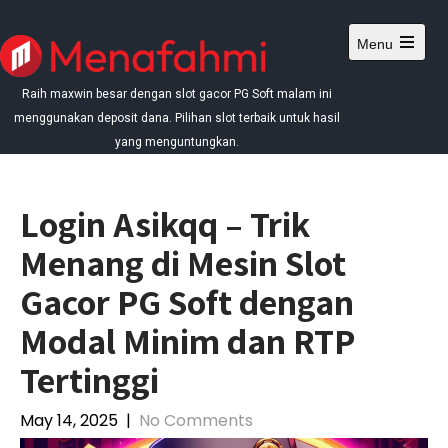
Skip
to
Menu
content
Open
main
menu
Raih maxwin besar dengan slot gacor PG Soft malam ini
menggunakan deposit dana. Pilihan slot terbaik untuk hasil
yang menguntungkan.
Login Asikqq – Trik
Menang di Mesin Slot
Gacor PG Soft dengan
Modal Minim dan RTP
Tertinggi
May 14, 2025
|
No Comments