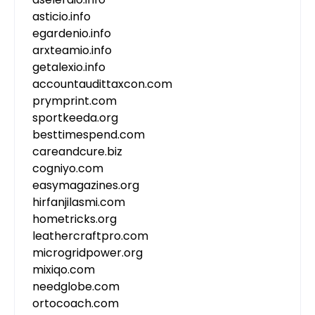
asticio.info
egardenio.info
arxteamio.info
getalexio.info
accountaudittaxcon.com
prymprint.com
sportkeeda.org
besttimespend.com
careandcure.biz
cogniyo.com
easymagazines.org
hirfanjilasmi.com
hometricks.org
leathercraftpro.com
microgridpower.org
mixiqo.com
needglobe.com
ortocoach.com