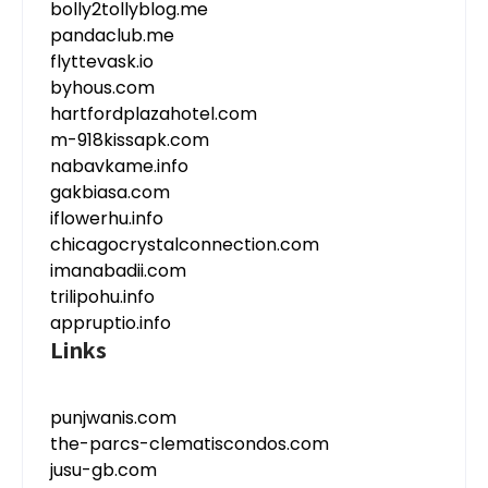
bolly2tollyblog.me
pandaclub.me
flyttevask.io
byhous.com
hartfordplazahotel.com
m-918kissapk.com
nabavkame.info
gakbiasa.com
iflowerhu.info
chicagocrystalconnection.com
imanabadii.com
trilipohu.info
appruptio.info
Links
punjwanis.com
the-parcs-clematiscondos.com
jusu-gb.com