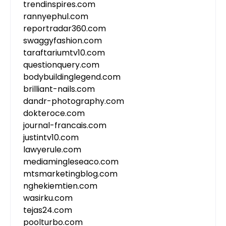
trendinspires.com
rannyephul.com
reportradar360.com
swaggyfashion.com
taraftariumtv10.com
questionquery.com
bodybuildinglegend.com
brilliant-nails.com
dandr-photography.com
dokteroce.com
journal-francais.com
justintv10.com
lawyerule.com
mediamingleseaco.com
mtsmarketingblog.com
nghekiemtien.com
wasirku.com
tejas24.com
poolturbo.com