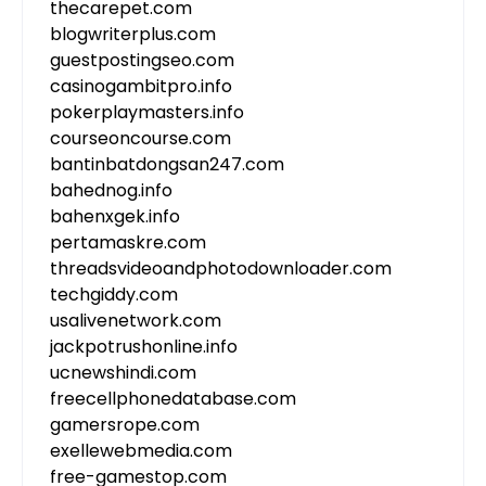
thecarepet.com
blogwriterplus.com
guestpostingseo.com
casinogambitpro.info
pokerplaymasters.info
courseoncourse.com
bantinbatdongsan247.com
bahednog.info
bahenxgek.info
pertamaskre.com
threadsvideoandphotodownloader.com
techgiddy.com
usalivenetwork.com
jackpotrushonline.info
ucnewshindi.com
freecellphonedatabase.com
gamersrope.com
exellewebmedia.com
free-gamestop.com