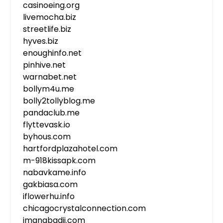
casinoeing.org
livemocha.biz
streetlife.biz
hyves.biz
enoughinfo.net
pinhive.net
warnabet.net
bollym4u.me
bolly2tollyblog.me
pandaclub.me
flyttevask.io
byhous.com
hartfordplazahotel.com
m-918kissapk.com
nabavkame.info
gakbiasa.com
iflowerhu.info
chicagocrystalconnection.com
imanabadii.com