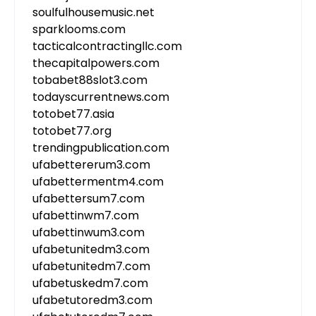
soulfulhousemusic.net
sparklooms.com
tacticalcontractingllc.com
thecapitalpowers.com
tobabet88slot3.com
todayscurrentnews.com
totobet77.asia
totobet77.org
trendingpublication.com
ufabettererum3.com
ufabettermentm4.com
ufabettersum7.com
ufabettinwm7.com
ufabettinwum3.com
ufabetunitedm3.com
ufabetunitedm7.com
ufabetuskedm7.com
ufabetutoredm3.com