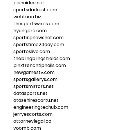
painaidee.net
sportsdarkest.com
webtoon.biz
thesportswires.com
hyungpro.com
sportingnewsnet.com
sportstime24day.com
sporteslive.com
theblingblingshields.com
pinkfrenchtipnails.com
newgamestv.com
sportsgallerys.com
sportsmirrors.net
datasports.net
atasehirescortu.net
engineeringtechub.com
jerryescorts.com
attorneylegal.co
voomb.com