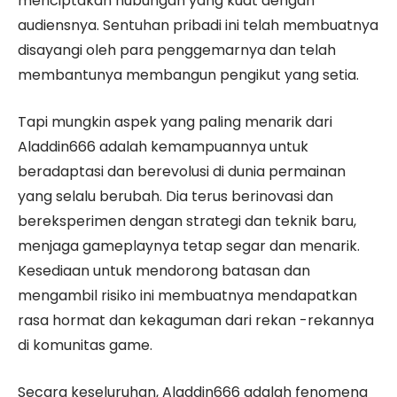
menciptakan hubungan yang kuat dengan
audiensnya. Sentuhan pribadi ini telah membuatnya
disayangi oleh para penggemarnya dan telah
membantunya membangun pengikut yang setia.
Tapi mungkin aspek yang paling menarik dari
Aladdin666 adalah kemampuannya untuk
beradaptasi dan berevolusi di dunia permainan
yang selalu berubah. Dia terus berinovasi dan
bereksperimen dengan strategi dan teknik baru,
menjaga gameplaynya tetap segar dan menarik.
Kesediaan untuk mendorong batasan dan
mengambil risiko ini membuatnya mendapatkan
rasa hormat dan kekaguman dari rekan -rekannya
di komunitas game.
Secara keseluruhan, Aladdin666 adalah fenomena