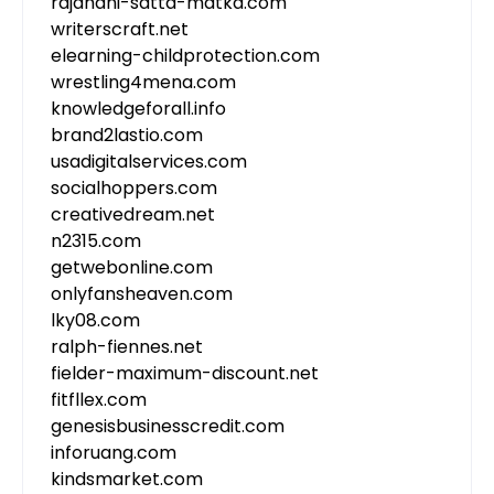
rajdhani-satta-matka.com
writerscraft.net
elearning-childprotection.com
wrestling4mena.com
knowledgeforall.info
brand2lastio.com
usadigitalservices.com
socialhoppers.com
creativedream.net
n2315.com
getwebonline.com
onlyfansheaven.com
lky08.com
ralph-fiennes.net
fielder-maximum-discount.net
fitfllex.com
genesisbusinesscredit.com
inforuang.com
kindsmarket.com