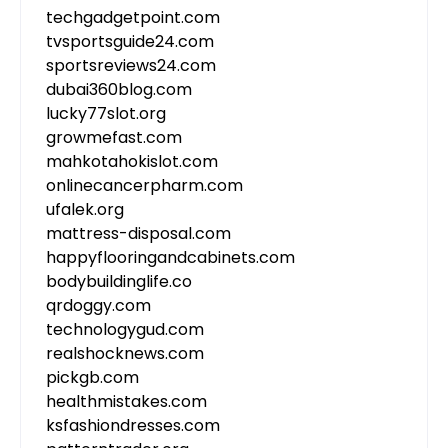
techgadgetpoint.com
tvsportsguide24.com
sportsreviews24.com
dubai360blog.com
lucky77slot.org
growmefast.com
mahkotahokislot.com
onlinecancerpharm.com
ufalek.org
mattress-disposal.com
happyflooringandcabinets.com
bodybuildinglife.co
qrdoggy.com
technologygud.com
realshocknews.com
pickgb.com
healthmistakes.com
ksfashiondresses.com