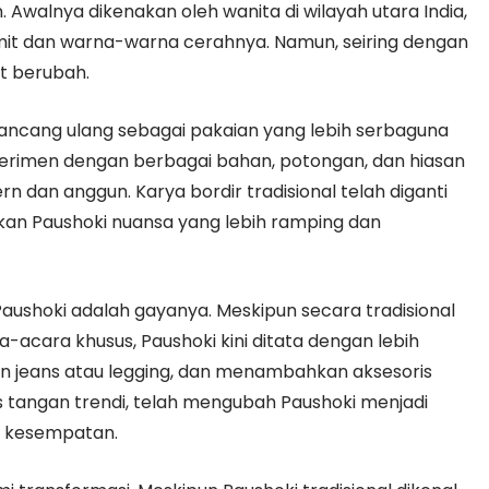
Awalnya dikenakan oleh wanita di wilayah utara India,
mit dan warna-warna cerahnya. Namun, seiring dengan
t berubah.
ancang ulang sebagai pakaian yang lebih serbaguna
perimen dengan berbagai bahan, potongan, dan hiasan
 dan anggun. Karya bordir tradisional telah diganti
kan Paushoki nuansa yang lebih ramping dan
aushoki adalah gayanya. Meskipun secara tradisional
-acara khusus, Paushoki kini ditata dengan lebih
n jeans atau legging, dan menambahkan aksesoris
 tangan trendi, telah mengubah Paushoki menjadi
a kesempatan.