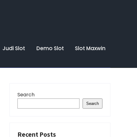
Judi Slot
Demo Slot
Slot Maxwin
Search
Search
Recent Posts