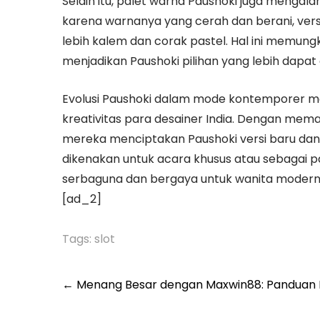
Selain itu, palet warna Paushoki juga mengala
karena warnanya yang cerah dan berani, ver
lebih kalem dan corak pastel. Hal ini memung
menjadikan Paushoki pilihan yang lebih dapat 
Evolusi Paushoki dalam mode kontemporer 
kreativitas para desainer India. Dengan mem
mereka menciptakan Paushoki versi baru dan 
dikenakan untuk acara khusus atau sebagai pak
serbaguna dan bergaya untuk wanita modern
[ad_2]
Tags:
slot
Post
←
Menang Besar dengan Maxwin88: Pandua
navigation