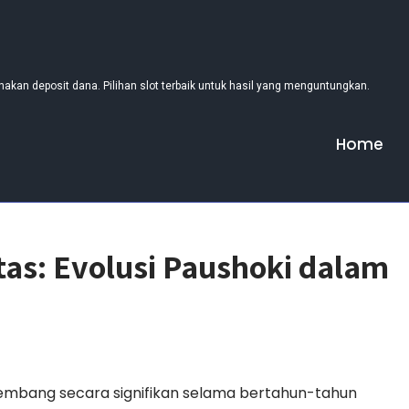
kan deposit dana. Pilihan slot terbaik untuk hasil yang menguntungkan.
Home
itas: Evolusi Paushoki dalam
erkembang secara signifikan selama bertahun-tahun