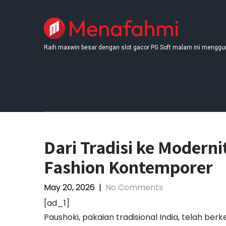
Skip
to
content
Raih maxwin besar dengan slot gacor PG Soft malam ini mengguna
Dari Tradisi ke Modern
Fashion Kontemporer
May 20, 2026
|
No Comments
[ad_1]
Paushoki, pakaian tradisional India, telah b