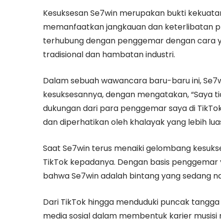
Kesuksesan Se7win merupakan bukti kekuatan 
memanfaatkan jangkauan dan keterlibatan pla
terhubung dengan penggemar dengan cara ya
tradisional dan hambatan industri.
Dalam sebuah wawancara baru-baru ini, Se7w
kesuksesannya, dengan mengatakan, “Saya ti
dukungan dari para penggemar saya di TikTo
dan diperhatikan oleh khalayak yang lebih luas
Saat Se7win terus menaiki gelombang kesukse
TikTok kepadanya. Dengan basis penggemar y
bahwa Se7win adalah bintang yang sedang naik
Dari TikTok hingga menduduki puncak tangga 
media sosial dalam membentuk karier musisi m