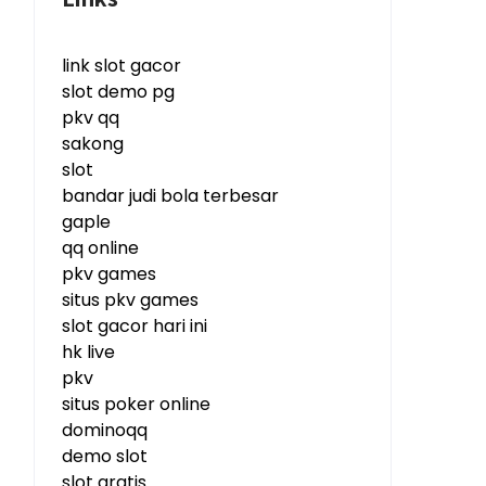
link slot gacor
slot demo pg
pkv qq
sakong
slot
bandar judi bola terbesar
gaple
qq online
pkv games
situs pkv games
slot gacor hari ini
hk live
pkv
situs poker online
dominoqq
demo slot
slot gratis