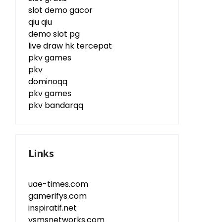
slot demo gacor
qiu qiu
demo slot pg
live draw hk tercepat
pkv games
pkv
dominoqq
pkv games
pkv bandarqq
Links
uae-times.com
gamerifys.com
inspiratif.net
vsmsnetworks.com