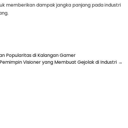
tuk memberikan dampak jangka panjang pada industri
ang.
n Popularitas di Kalangan Gamer
 Pemimpin Visioner yang Membuat Gejolak di Industri
→