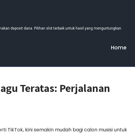
kan deposit dana. Pilihan slot terbaik untuk hasil yang menguntungkan.
Home
Lagu Teratas: Perjalanan
i TikTok, kini semakin mudah bagi calon musisi untuk