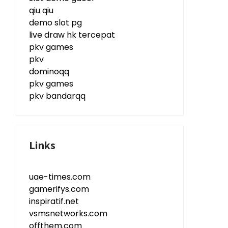
qiu qiu
demo slot pg
live draw hk tercepat
pkv games
pkv
dominoqq
pkv games
pkv bandarqq
Links
uae-times.com
gamerifys.com
inspiratif.net
vsmsnetworks.com
offthem.com