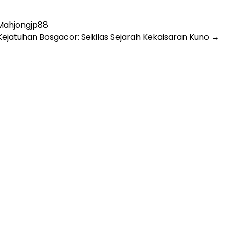
 Mahjongjp88
ejatuhan Bosgacor: Sekilas Sejarah Kekaisaran Kuno
→