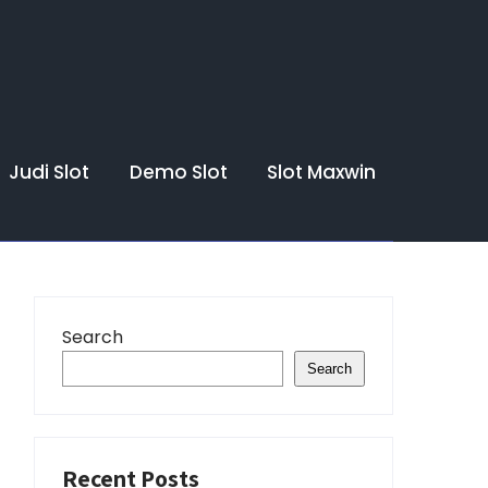
Judi Slot
Demo Slot
Slot Maxwin
Search
Search
Recent Posts