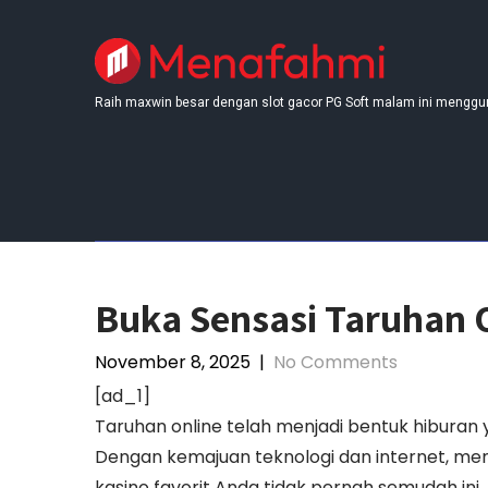
Skip
to
content
Raih maxwin besar dengan slot gacor PG Soft malam ini mengguna
Buka Sensasi Taruhan 
November 8, 2025
|
No Comments
[ad_1]
Taruhan online telah menjadi bentuk hiburan 
Dengan kemajuan teknologi dan internet, m
kasino favorit Anda tidak pernah semudah ini