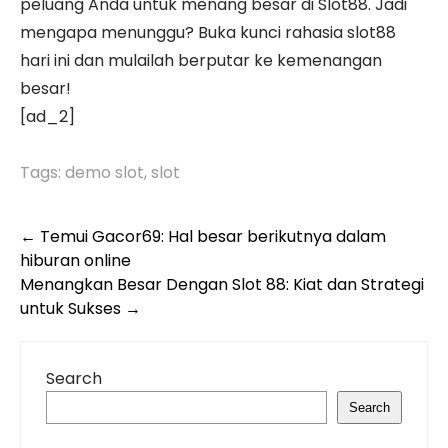
peluang Anda untuk menang besar di Slot88. Jadi
mengapa menunggu? Buka kunci rahasia slot88
hari ini dan mulailah berputar ke kemenangan
besar!
[ad_2]
Tags:
demo slot
,
slot
Post
←
Temui Gacor69: Hal besar berikutnya dalam
navigation
hiburan online
Menangkan Besar Dengan Slot 88: Kiat dan Strategi
untuk Sukses
→
Search
Search