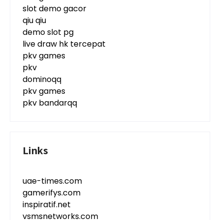
slot demo gacor
qiu qiu
demo slot pg
live draw hk tercepat
pkv games
pkv
dominoqq
pkv games
pkv bandarqq
Links
uae-times.com
gamerifys.com
inspiratif.net
vsmsnetworks.com