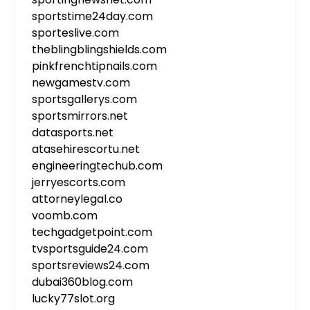
sportstime24day.com
sporteslive.com
theblingblingshields.com
pinkfrenchtipnails.com
newgamestv.com
sportsgallerys.com
sportsmirrors.net
datasports.net
atasehirescortu.net
engineeringtechub.com
jerryescorts.com
attorneylegal.co
voomb.com
techgadgetpoint.com
tvsportsguide24.com
sportsreviews24.com
dubai360blog.com
lucky77slot.org