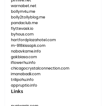
pinhive.net
warnabet.net
bollym4u.me
bolly2tollyblog.me
pandaclub.me
flyttevask.io
byhous.com
hartfordplazahotel.com
m-918kissapk.com
nabavkame.info
gakbiasa.com
iflowerhu.info
chicagocrystalconnection.com
imanabadii.com
trilipohu.info
appruptio.info
Links
punjwanis.com