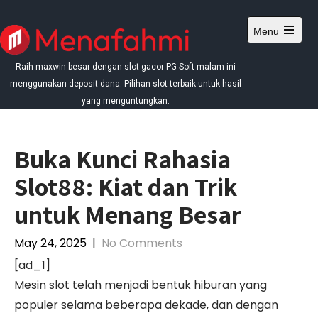
Skip
to
Menu
content
Open
main
menu
Raih maxwin besar dengan slot gacor PG Soft malam ini
menggunakan deposit dana. Pilihan slot terbaik untuk hasil
yang menguntungkan.
Buka Kunci Rahasia
Slot88: Kiat dan Trik
untuk Menang Besar
May 24, 2025
|
No Comments
[ad_1]
Mesin slot telah menjadi bentuk hiburan yang
populer selama beberapa dekade, dan dengan