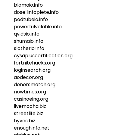
blomaio.info
dosellinfoplete.info
podtubeio.info
powerfulvolatile.info
qvidsio.info
shumaio.info
slotherio.info
cysapluscertification.org
fortnitehacks.org
loginsearch.org
aodecor.org
donorsmatch.org
nowtimes.org
casinoeing.org
livemocha.biz
streetlife.biz
hyves.biz
enoughinfo.net