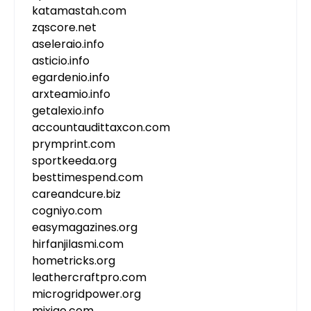
katamastah.com
zqscore.net
aseleraio.info
asticio.info
egardenio.info
arxteamio.info
getalexio.info
accountaudittaxcon.com
prymprint.com
sportkeeda.org
besttimespend.com
careandcure.biz
cogniyo.com
easymagazines.org
hirfanjilasmi.com
hometricks.org
leathercraftpro.com
microgridpower.org
mixiqo.com