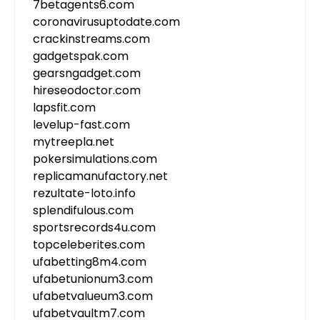
7betagents6.com
coronavirusuptodate.com
crackinstreams.com
gadgetspak.com
gearsngadget.com
hireseodoctor.com
lapsfit.com
levelup-fast.com
mytreepla.net
pokersimulations.com
replicamanufactory.net
rezultate-loto.info
splendifulous.com
sportsrecords4u.com
topceleberites.com
ufabetting8m4.com
ufabetunionum3.com
ufabetvalueum3.com
ufabetvaultm7.com