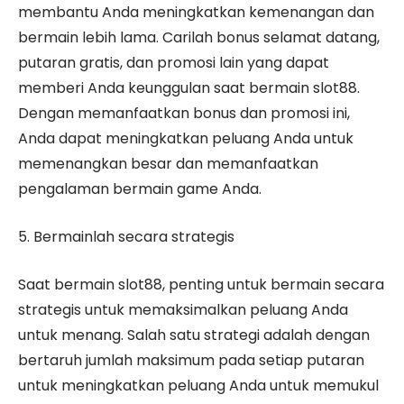
membantu Anda meningkatkan kemenangan dan
bermain lebih lama. Carilah bonus selamat datang,
putaran gratis, dan promosi lain yang dapat
memberi Anda keunggulan saat bermain slot88.
Dengan memanfaatkan bonus dan promosi ini,
Anda dapat meningkatkan peluang Anda untuk
memenangkan besar dan memanfaatkan
pengalaman bermain game Anda.
5. Bermainlah secara strategis
Saat bermain slot88, penting untuk bermain secara
strategis untuk memaksimalkan peluang Anda
untuk menang. Salah satu strategi adalah dengan
bertaruh jumlah maksimum pada setiap putaran
untuk meningkatkan peluang Anda untuk memukul